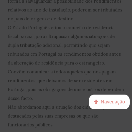
forma a salvaguardar a possibilidade dos rendimentos,
relativos ao ano de instalação, poderem ser tributados
no país de origem e de destino.
O Estado Português criou o conceito de residência
fiscal parcial, para ultrapassar algumas situações de
dupla tributação adicional, permitindo que sejam
tributados em Portugal os rendimentos obtidos antes
da alteração de residência para o estrangeiro.
Convêm comunicar a todos aqueles que nos pagam
rendimentos, que deixamos de ser residentes em
Portugal, pois as obrigações de uns e outros dependem
desse facto.
Navegação
Não abordamos aqui a situação dos cidadãos que são
destacados pelas suas empresas ou que são
funcionários públicos.