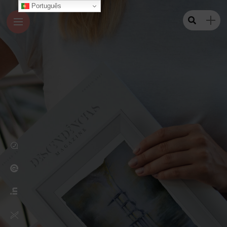
Português