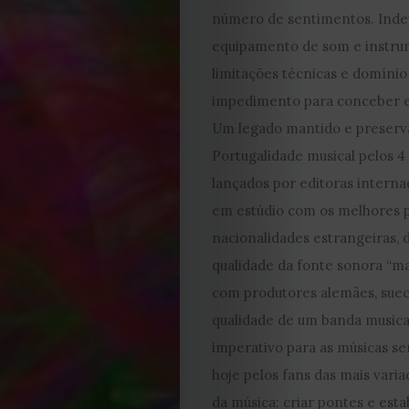
número de sentimentos. Inde
equipamento de som e instrume
limitações técnicas e domínio
impedimento para conceber e d
Um legado mantido e preserva
EDIÇÃO
Portugalidade musical pelos 4
lançados por editoras interna
DE
em estúdio com os melhores p
nacionalidades estrangeiras, 
JULHO
qualidade da fonte sonora “mad
2026
com produtores alemães, sueco
qualidade de um banda musical
2025
imperativo para as músicas se
hoje pelos fans das mais varia
2024
da música: criar pontes e est