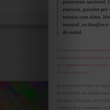
panorama nacional. H
essência, guiados por
música com alma. Nes
musical, os desafios e
do metal.
Os Heavenwood foram form
nomes mais respeitados do 
que impulsionou a criação 
de três décadas?
Heavenwood formou-se nos in
generalidade das bandas naci
garagem”. Um grupo de jovens
a música lhes transmitia e a