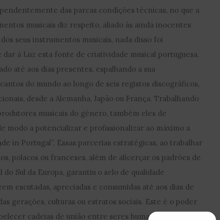
pendentemente das parcas condições técnicas, no que a
ntos musicais diz respeito, aliado às ainda inocentes
 dos seus instrumentos musicais, nada disso foi
ar á Luz esta fonte de criatividade musical portuguesa.
do até aos dias presentes, espalhando a sua
 cantos do mundo ao longo de seis registos discográficos,
cionais, desde a Alemanha, Japão ou França. Trabalhando
rodutores musicais do género, também eles de
de modo a potencializar e profissionalizar ao máximo a
e in Portugal”. Essas parcerias estratégicas, ao trabalhar
s, polacos ou franceses, além de alicerçar os padrões de
 do Sul da Europa, garantiu o selo de qualidade
rem escutadas, apreciadas e consumidas até aos dias de
das gerações, culturas ou estratos sociais. Este é o poder
abelecer cadeias de união entre seres humanos.