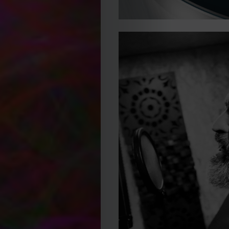
Editorial
Política
de
privacidade
Termos
e
Condições
Política
de