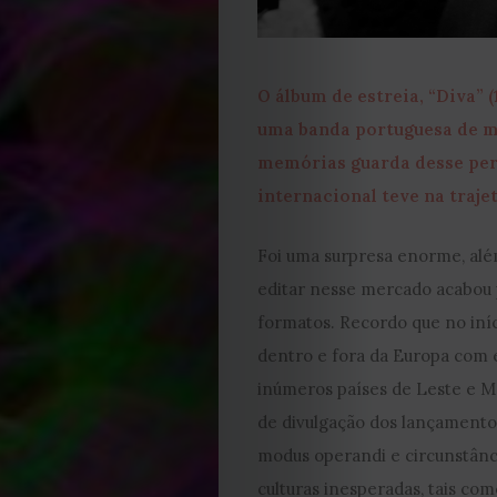
Cookies
O álbum de estreia, “Diva” 
uma banda portuguesa de me
memórias guarda desse per
internacional teve na traj
Foi uma surpresa enorme, alé
editar nesse mercado acabou p
formatos. Recordo que no iní
dentro e fora da Europa com 
inúmeros países de Leste e Mé
de divulgação dos lançamentos
modus operandi e circunstânc
culturas inesperadas, tais como