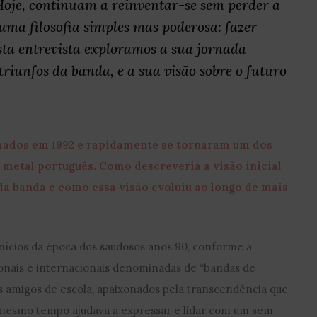
oje, continuam a reinventar-se sem perder a
 uma filosofia simples mas poderosa: fazer
ta entrevista exploramos a sua jornada
 triunfos da banda, e a sua visão sobre o futuro
ados em 1992 e rapidamente se tornaram um dos
metal português. Como descreveria a visão inicial
da banda e como essa visão evoluiu ao longo de mais
ícios da época dos saudosos anos 90, conforme a
onais e internacionais denominadas de “bandas de
 amigos de escola, apaixonados pela transcendência que
o mesmo tempo ajudava a expressar e lidar com um sem