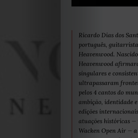
Ricardo Dias dos San
português, guitarrist
Heavenwood. Nascidos 
Heavenwood afirmara
singulares e consiste
ultrapassaram frontei
pelos 4 cantos do mu
ambição, identidade 
edições internacionai
atuações históricas —
Wacken Open Air — a 