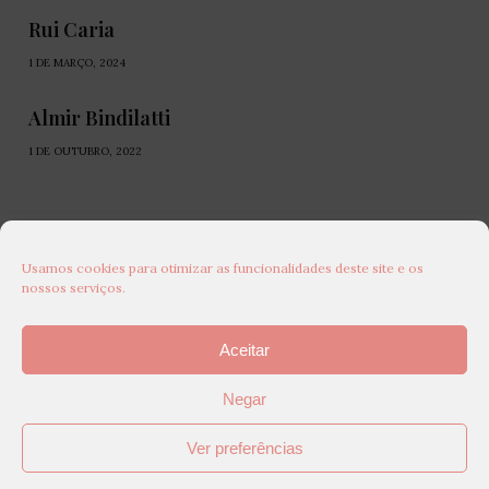
Rui Caria
1 DE MARÇO, 2024
Almir Bindilatti
1 DE OUTUBRO, 2022
Usamos cookies para otimizar as funcionalidades deste site e os
nossos serviços.
Aceitar
Negar
Ver preferências
© 2025 Descendências Magazine - Todos os direitos reservados