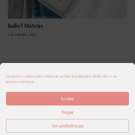
Isabel Mateus
1 DE JANEIRO, 2022
Usamos cookies para otimizar as funcionalidades deste site e os
nossos serviços.
Aceitar
Negar
Ver preferências