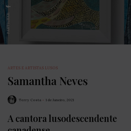
PARTILHAR:
ARTES E ARTISTAS LUSOS
Samantha Neves
Terry Costa
1 de Janeiro, 2021
A cantora lusodescendente
canadense