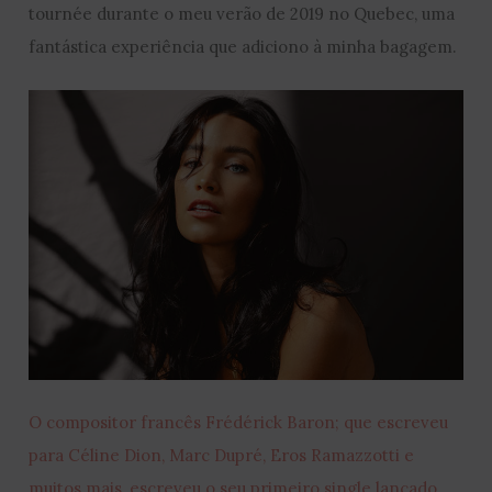
tournée durante o meu verão de 2019 no Quebec, uma
fantástica experiência que adiciono à minha bagagem.
O compositor francês Frédérick Baron; que escreveu
para Céline Dion, Marc Dupré, Eros Ramazzotti e
muitos mais, escreveu o seu primeiro single lançado