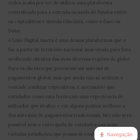
redes acaba por ter de utilizar uma plataforma
centralizada para a entrada ou saída de fundos entre
os criptoativos e moeda fiduciária, como o Euro ou
Dólar.
A Luso Digital Assets é uma dessas plataformas que o
faz a partir de território nacional, mas virada para fora,
acolhendo clientes das mais diversas regiões do globo.
Para os clientes que procuram um sistema de
pagamentos global, mas que ainda não se sentem à
vontade a utilizar criptoativos, é necessário que
entidades como esta forneçam uma experiência de
utilizador que rivalize e em alguns pontos melhore a
dos sistemas de pagamentos tradicionais. Isto não será
possível sem a entreajuda de entidades nas mais
variadas jurisdições, que possuem conhecimento local
Navegação