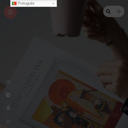
Português