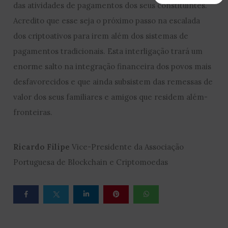
das atividades de pagamentos dos seus constituintes.
Acredito que esse seja o próximo passo na escalada
dos criptoativos para irem além dos sistemas de
pagamentos tradicionais. Esta interligação trará um
enorme salto na integração financeira dos povos mais
desfavorecidos e que ainda subsistem das remessas de
valor dos seus familiares e amigos que residem além-
fronteiras.
Ricardo Filipe
Vice-Presidente da Associação
Portuguesa de Blockchain e Criptomoedas