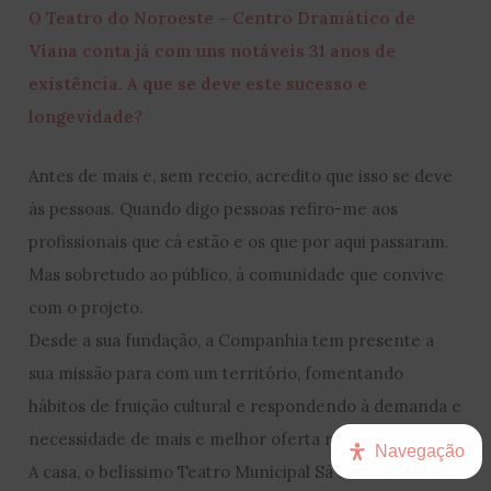
O Teatro do Noroeste – Centro Dramático de
Viana conta já com uns notáveis 31 anos de
existência. A que se deve este sucesso e
longevidade?
Antes de mais e, sem receio, acredito que isso se deve
às pessoas. Quando digo pessoas refiro-me aos
profissionais que cá estão e os que por aqui passaram.
Mas sobretudo ao público, à comunidade que convive
com o projeto.
Desde a sua fundação, a Companhia tem presente a
sua missão para com um território, fomentando
hábitos de fruição cultural e respondendo à demanda e
necessidade de mais e melhor oferta no setor.
Navegação
A casa, o belíssimo Teatro Municipal Sá de Miranda