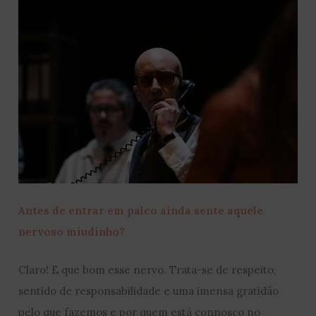
Antes de entrar em palco ainda sente aquele
nervoso miudinho?
Claro! E que bom esse nervo. Trata-se de respeito,
sentido de responsabilidade e uma imensa gratidão
pelo que fazemos e por quem está connosco no