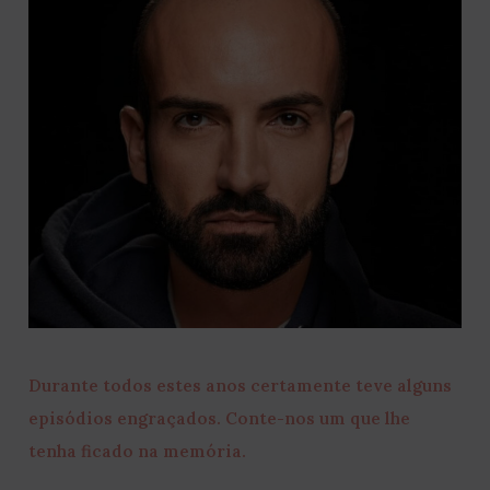
Durante todos estes anos certamente teve alguns
episódios engraçados. Conte-nos um que lhe
tenha ficado na memória.