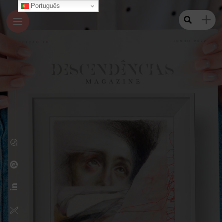
Português