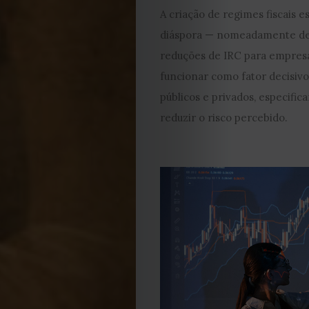
Cookies
A criação de regimes fiscais 
diáspora — nomeadamente ded
reduções de IRC para empres
funcionar como fator decisivo
públicos e privados, especifi
reduzir o risco percebido.