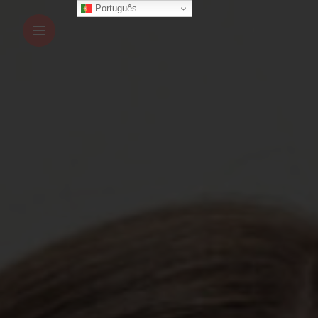
Português