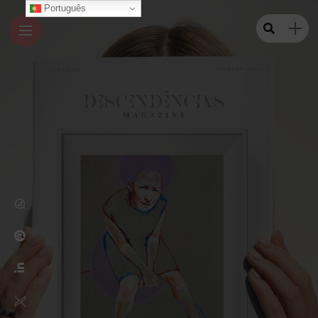
Português