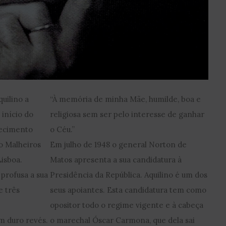
uilino a
“À memória de minha Mãe, humilde, boa e
 início do
religiosa sem ser pelo interesse de ganhar
hecimento
o Céu.”
o Malheiros
Em julho de 1948 o general Norton de
isboa.
Matos apresenta a sua candidatura à
 profusa a sua
Presidência da República. Aquilino é um dos
e três
seus apoiantes. Esta candidatura tem como
opositor todo o regime vigente e à cabeça
m duro revés.
o marechal Óscar Carmona, que dela sai