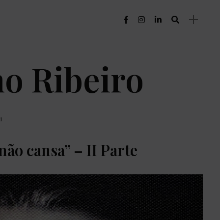
no Ribeiro
1
ão cansa” – II Parte