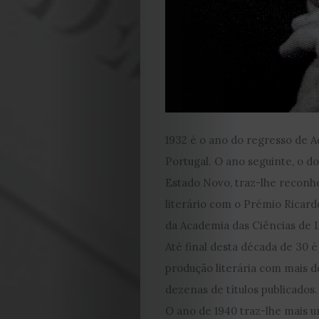
1932 é o ano do regresso de Aq
Portugal. O ano seguinte, o do
Estado Novo, traz-lhe recon
literário com o Prémio Ricard
da Academia das Ciências de L
Até final desta década de 30 é
produção literária com mais d
dezenas de títulos publicados.
O ano de 1940 traz-lhe mais u