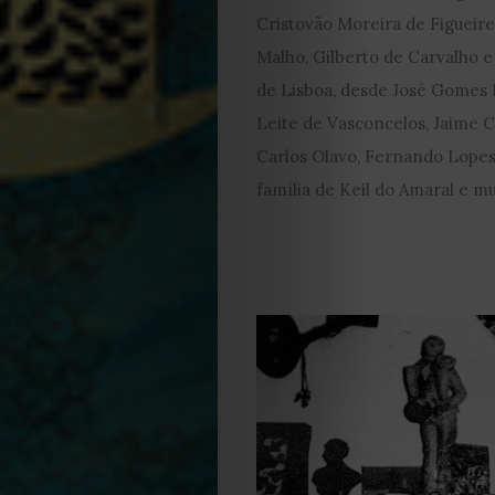
Cristovão Moreira de Figueire
2023
Malho, Gilberto de Carvalho e 
2022
de Lisboa, desde José Gomes 
Leite de Vasconcelos, Jaime C
2021
Carlos Olavo, Fernando Lopes
família de Keil do Amaral e mu
Obras
de
Capa
Contactos
Estatuto