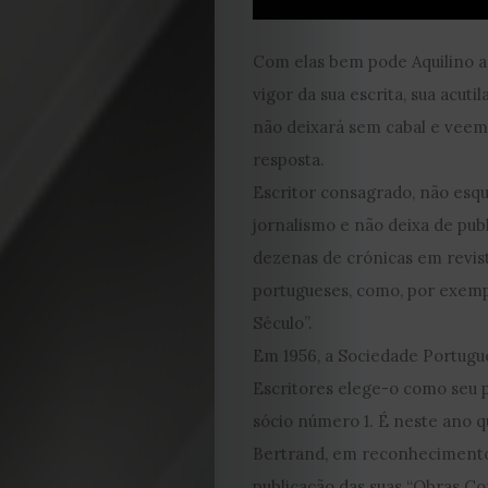
Cookies
Com elas bem pode Aquilino a
vigor da sua escrita, sua acuti
não deixará sem cabal e vee
resposta.
Escritor consagrado, não esq
jornalismo e não deixa de publ
dezenas de crónicas em revist
portugueses, como, por exemp
Século”.
Em 1956, a Sociedade Portugu
Escritores elege-o como seu 
sócio número 1. É neste ano q
Bertrand, em reconhecimento,
publicação das suas “Obras Co