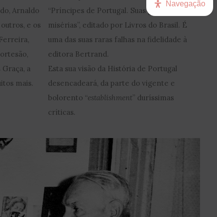
Navegação
do, Arnaldo
“Príncipes de Portugal. Suas grandezas e
outros, e os
misérias”, editado por Livros do Brasil. É
Ferreira,
uma das suas raras falhas na fidelidade à
ortesão,
editora Bertrand.
 Graça, a
Esta sua visão da História de Portugal
itos mais.
desencadeará, da parte do vigente e
bolorento “
establishment
” duríssimas
críticas.