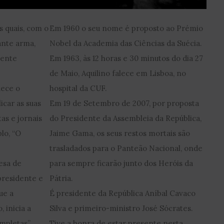
s quais, com o
Em 1960 o seu nome é proposto ao Prémio
lante arma,
Nobel da Academia das Ciências da Suécia.
mente
Em 1963, às 12 horas e 30 minutos do dia 27
de Maio, Aquilino falece em Lisboa, no
uece o
hospital da CUF.
icar as suas
Em 19 de Setembro de 2007, por proposta
as e jornais
do Presidente da Assembleia da República,
lo, “O
Jaime Gama, os seus restos mortais são
trasladados para o Panteão Nacional, onde
esa de
para sempre ficarão junto dos Heróis da
presidente e
Pátria.
ue a
É presidente da República Aníbal Cavaco
 inicia a
Silva e primeiro-ministro José Sócrates.
mpletas”.
Tive a honra de estar presente nesta