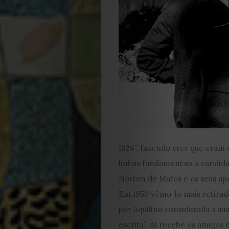
EDIÇÃO
DE
JULHO
1926”, fazendo crer que eram 
2026
linhas fundamentais a candida
Norton de Matos e os seus ap
2025
Em 1950 vêmo-lo mais retirad
por Aquilino considerada a sua
2024
escrita”. Aí recebe os amigos 