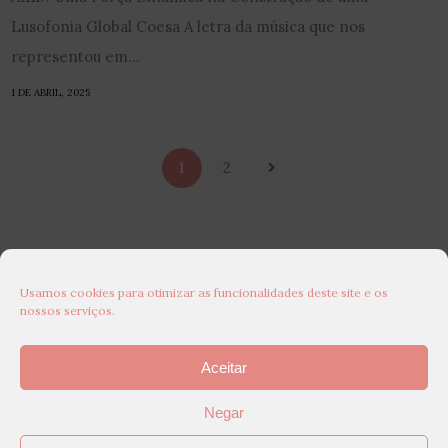
Lusofonia Global Coesa A letra da música que nos
representou em...
1 DE ABRIL, 2025
1
2
Usamos cookies para otimizar as funcionalidades deste site e os
nossos serviços.
Aceitar
Negar