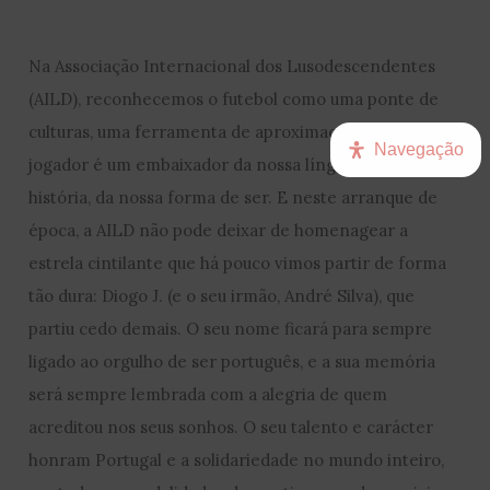
Na Associação Internacional dos Lusodescendentes
(AILD), reconhecemos o futebol como uma ponte de
culturas, uma ferramenta de aproximação, onde cada
Navegação
jogador é um embaixador da nossa língua, da nossa
história, da nossa forma de ser. E neste arranque de
época, a AILD não pode deixar de homenagear a
estrela cintilante que há pouco vimos partir de forma
tão dura: Diogo J. (e o seu irmão, André Silva), que
partiu cedo demais. O seu nome ficará para sempre
ligado ao orgulho de ser português, e a sua memória
será sempre lembrada com a alegria de quem
acreditou nos seus sonhos. O seu talento e carácter
honram Portugal e a solidariedade no mundo inteiro,