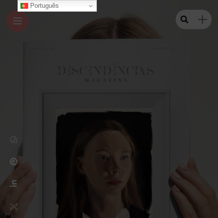
Português