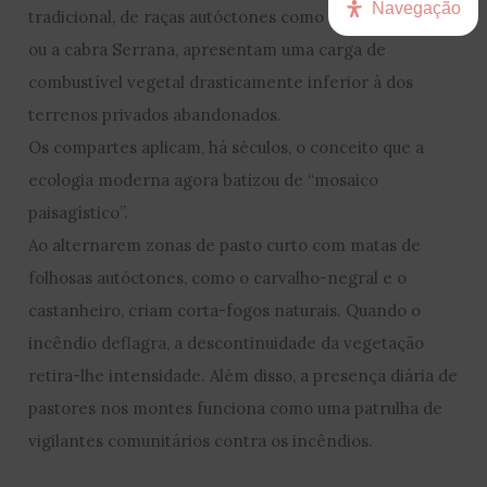
Navegação
tradicional, de raças autóctones como a vaca Barrosã
ou a cabra Serrana, apresentam uma carga de
combustível vegetal drasticamente inferior à dos
terrenos privados abandonados.
Os compartes aplicam, há séculos, o conceito que a
ecologia moderna agora batizou de “mosaico
paisagístico”.
Ao alternarem zonas de pasto curto com matas de
folhosas autóctones, como o carvalho-negral e o
castanheiro, criam corta-fogos naturais. Quando o
incêndio deflagra, a descontinuidade da vegetação
retira-lhe intensidade. Além disso, a presença diária de
pastores nos montes funciona como uma patrulha de
vigilantes comunitários contra os incêndios.