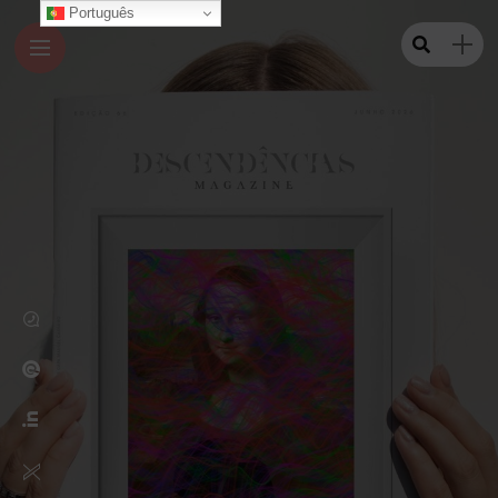
Português