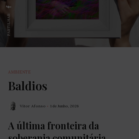
PARTILHAR:
AMBIENTE
Baldios
Vítor Afonso
1 de Junho, 2026
A última fronteira da
soberania comunitária