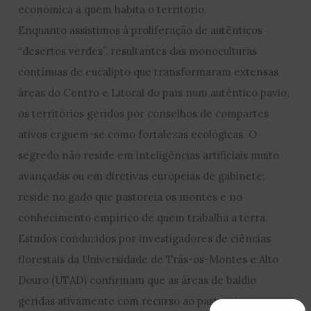
económica a quem habita o território.
Enquanto assistimos à proliferação de autênticos
“desertos verdes”, resultantes das monoculturas
contínuas de eucalipto que transformaram extensas
áreas do Centro e Litoral do país num autêntico pavio,
os territórios geridos por conselhos de compartes
ativos erguem-se como fortalezas ecológicas. O
segredo não reside em inteligências artificiais muito
avançadas ou em diretivas europeias de gabinete;
reside no gado que pastoreia os montes e no
conhecimento empírico de quem trabalha a terra.
Estudos conduzidos por investigadores de ciências
florestais da Universidade de Trás-os-Montes e Alto
Douro (UTAD) confirmam que as áreas de baldio
geridas ativamente com recurso ao pastoreio