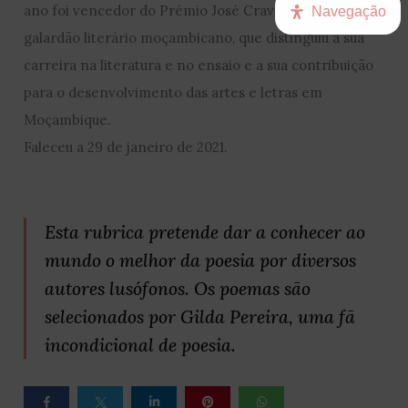
ano foi vencedor do Prémio José Craveirinha, o maior
Navegação
galardão literário moçambicano, que distinguiu a sua
carreira na literatura e no ensaio e a sua contribuição
para o desenvolvimento das artes e letras em
Moçambique.
Faleceu a 29 de janeiro de 2021.
Esta rubrica pretende dar a conhecer ao
mundo o melhor da poesia por diversos
autores lusófonos. Os poemas são
selecionados por Gilda Pereira, uma fã
incondicional de poesia.