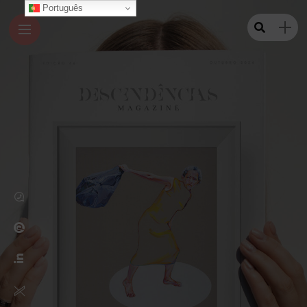
Português