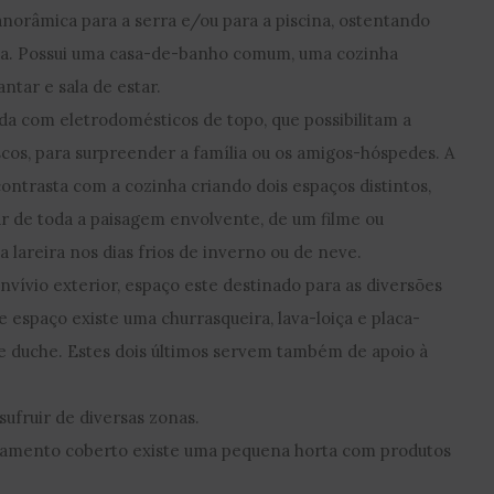
panorâmica para a serra e/ou para a piscina, ostentando
a. Possui uma casa-de-banho comum, uma cozinha
ntar e sala de estar.
da com eletrodomésticos de topo, que possibilitam a
scos, para surpreender a família ou os amigos-hóspedes. A
 contrasta com a cozinha criando dois espaços distintos,
r de toda a paisagem envolvente, de um filme ou
 lareira nos dias frios de inverno ou de neve.
vívio exterior, espaço este destinado para as diversões
 espaço existe uma churrasqueira, lava-loiça e placa-
 e duche. Estes dois últimos servem também de apoio à
sufruir de diversas zonas.
onamento coberto existe uma pequena horta com produtos