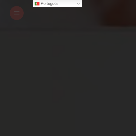
Português