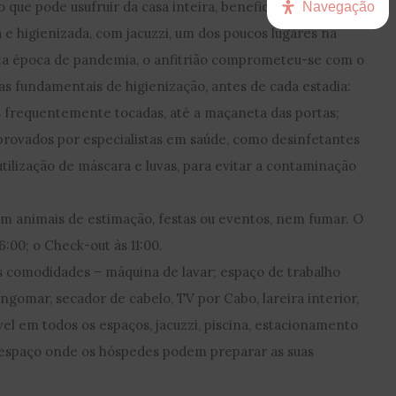
o que pode usufruir da casa inteira, beneficiando de uma
Navegação
 e higienizada, com jacuzzi, um dos poucos lugares na
ta época de pandemia, o anfitrião comprometeu-se com o
s fundamentais de higienização, antes de cada estadia:
es frequentemente tocadas, até a maçaneta das portas;
aprovados por especialistas em saúde, como desinfetantes
tilização de máscara e luvas, para evitar a contaminação
em animais de estimação, festas ou eventos, nem fumar. O
6:00; o Check-out às 11:00.
s comodidades – máquina de lavar; espaço de trabalho
 engomar, secador de cabelo, TV por Cabo, lareira interior,
vel em todos os espaços, jacuzzi, piscina, estacionamento
m espaço onde os hóspedes podem preparar as suas