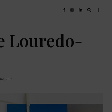
e Louredo-
iro, 2021