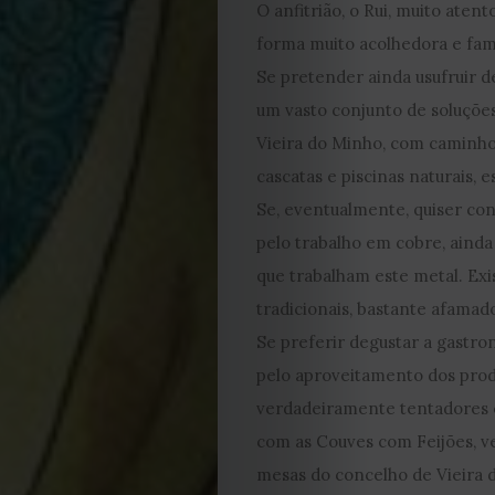
Editorial
O anfitrião, o Rui, muito ate
forma muito acolhedora e famil
Política
Se pretender ainda usufruir d
de
um vasto conjunto de soluções
Vieira do Minho, com caminhos
privacidade
cascatas e piscinas naturais, 
Se, eventualmente, quiser con
Termos
pelo trabalho em cobre, ainda
que trabalham este metal. Ex
e
tradicionais, bastante afamad
Condições
Se preferir degustar a gastro
pelo aproveitamento dos produ
Política
verdadeiramente tentadores e
com as Couves com Feijões, v
de
mesas do concelho de Vieira 