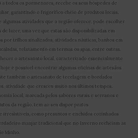
nto a todos os pormenores, recebe os seus hóspedes de
iar, garantindo o frigorífico cheio de produtos locais.
e algumas atividades que a região oferece, pode escolher
 de lazer, uma vez que estas são disponibilizadas em
 por trilhos sinalizados, atividades náuticas, banhos em
escaladas, relaxamento em termas ou spas, entre outras.
hecer o artesanato local, caracterizado essencialmente
 hoje é possível encontrar algumas oficinas de artesãos
iste também o artesanato de tecelagem e bordados
os, atividade que cresceu muito nos últimos tempos.
nomia local, marcada pelos sabores rurais e serranos e
tos da região, tem ao seu dispor pratos
 irresistíveis, como presuntos e enchidos cozinhados
erdadeiro manjar tradicional que no Inverno recheiam as
do Minho.