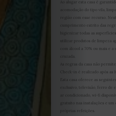
Ao alugar esta casa é garantid
2023
acomodação do tipo vila, limpa
região com esse recurso. Nes
2022
cumprimento estrito das regra
higienizar todas as superfíci
2021
utilizar produtos de limpeza 
Obras
com álcool a 70% ou mais e a u
cruzada.
de
As regras da casa não permit
Check-in é realizado após as 1
Capa
Esta casa oferece as seguinte
Contactos
exclusivo, televisão, ferro de
ar condicionado, wi-fi disponí
Estatuto
gratuito nas instalações e u
próprias refeições.