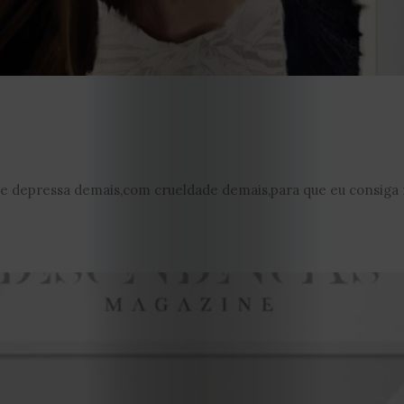
Editorial
Política
de
privacidade
Termos
epressa demais,com crueldade demais,para que eu consiga re
e
Condições
Política
de