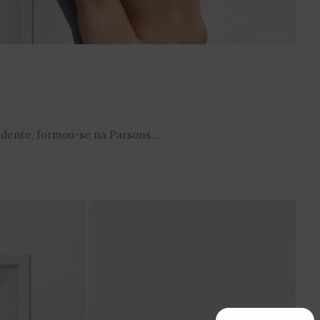
ndente, formou-se na Parsons...