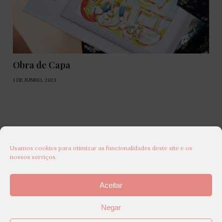
Obra de Capa
1 DE JUNHO, 2023
Usamos cookies para otimizar as funcionalidades deste site e os
nossos serviços.
Aceitar
Negar