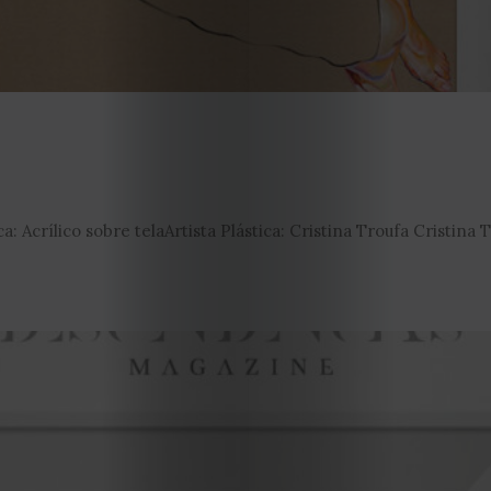
Editorial
Política
de
privacidade
Termos
: Acrílico sobre telaArtista Plástica: Cristina Troufa Cristina 
e
Condições
Política
de