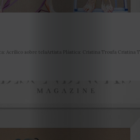
: Acrílico sobre telaArtista Plástica: Cristina Troufa Cristina 