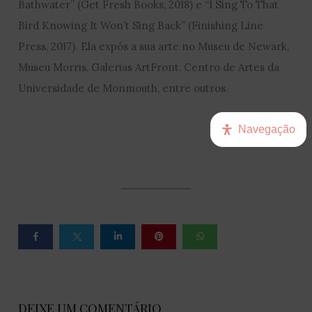
Bathwater” (Get Fresh Books, 2018) e “I Sing To That
Bird Knowing It Won’t Sing Back” (Finishing Line
Press, 2017). Ela expôs a sua arte no Museu de Newark,
Museu Morris, Galerias ArtFront, Centro de Artes da
Universidade de Monmouth, entre outros.
Navegação
DEIXE UM COMENTÁRIO