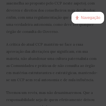
assemelha ao proposto pelo CCP neste aspeto), com
deveres e direitos dos conselheiros mais detalhados;
enfim, com uma regulamentação que desse ao CCP
Navegação
uma verdadeira autonomia, como deve ter qualquer
órgão de consulta do Governo.
A crítica do atual CCP mantém-se face a essa
aprovação das alterações que significam, em sua
maioria, não abandonar uma cultura paternalista com
as Comunidades e práticas de não consulta ao órgão
em matérias estruturantes e estratégicas, mantendo-
se um CCP sem real autonomia e de nula influência.
Tivemos um revés, mas não desanimaremos. Que a
responsabilidade seja de quem efetivamente deixou