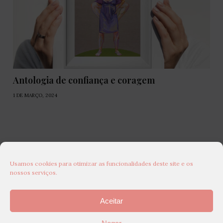
Antologia de confiança e coragem
1 DE MARÇO, 2024
Usamos cookies para otimizar as funcionalidades deste site e os
nossos serviços.
Aceitar