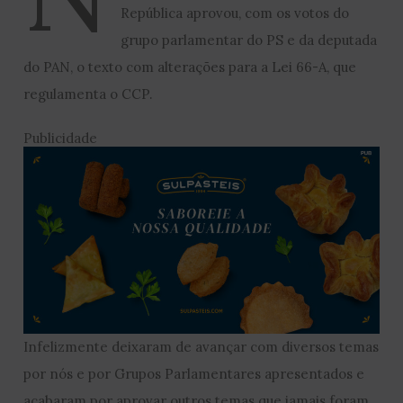
República aprovou, com os votos do
grupo parlamentar do PS e da deputada
do PAN, o texto com alterações para a Lei 66-A, que
regulamenta o CCP.
Publicidade
Infelizmente deixaram de avançar com diversos temas
por nós e por Grupos Parlamentares apresentados e
acabaram por aprovar outros temas que jamais foram