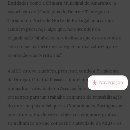
Entidades como a Câmara Municipal de Amarante, a
Associação de Municípios do Douro e Tâmega, e o
Turismo do Porto de Norte de Portugal, marcaram
também presença, algo que, no entender da
organização “simboliza a relevância que estes eventos
têm e o seu carácter estratégico para a valorização e
promoção dos territórios”.
A AILD esteve, também, presente, tendo a Presidente
da Direção, Cristina Passas, a oportunidade de
Navegação
enquadrar a atividade da Associação e cativar os
presentes para um trabalho conjunto de rentabilização
do enorme potencial que as Comunidades Portuguesas
constituem. Há, de resto, objetivos comuns e práticas
semelhantes no que concerne a atividade da AILD e os