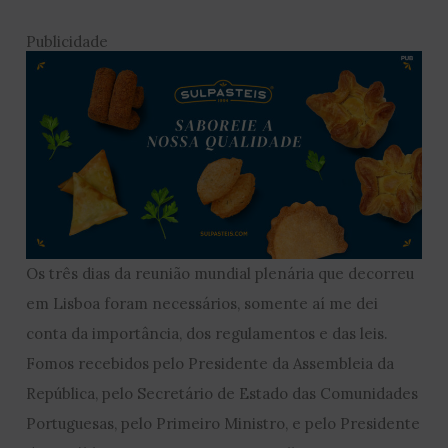
Publicidade
Os três dias da reunião mundial plenária que decorreu
em Lisboa foram necessários, somente aí me dei
conta da importância, dos regulamentos e das leis.
Fomos recebidos pelo Presidente da Assembleia da
República, pelo Secretário de Estado das Comunidades
Portuguesas, pelo Primeiro Ministro, e pelo Presidente