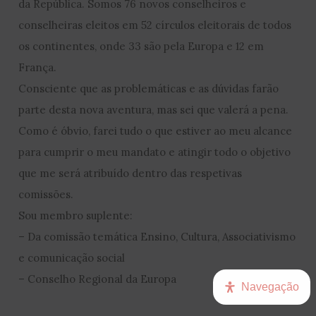
da República. Somos 76 novos conselheiros e
conselheiras eleitos em 52 círculos eleitorais de todos
os continentes, onde 33 são pela Europa e 12 em
França.
Consciente que as problemáticas e as dúvidas farão
parte desta nova aventura, mas sei que valerá a pena.
Como é óbvio, farei tudo o que estiver ao meu alcance
para cumprir o meu mandato e atingir todo o objetivo
que me será atribuído dentro das respetivas
comissões.
Sou membro suplente:
– Da comissão temática Ensino, Cultura, Associativismo
e comunicação social
– Conselho Regional da Europa
Navegação