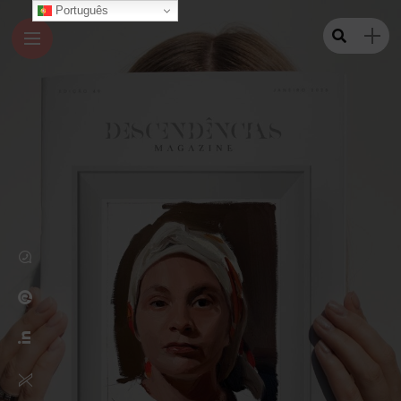
Português