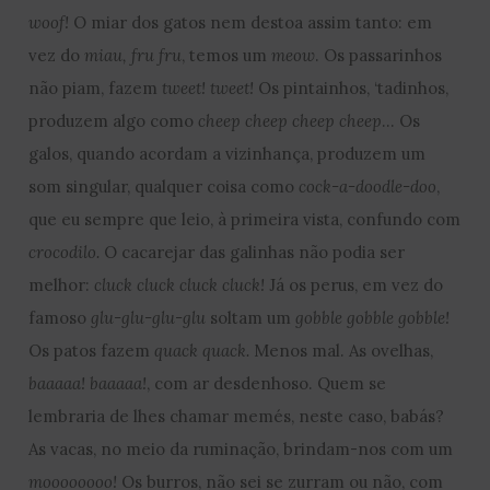
woof!
O miar dos gatos nem destoa assim tanto: em
vez do
miau, fru fru
, temos um
meow
. Os passarinhos
não piam, fazem
tweet! tweet!
Os pintainhos, ‘tadinhos,
produzem algo como
cheep cheep cheep cheep
… Os
galos, quando acordam a vizinhança, produzem um
som singular, qualquer coisa como
cock-a-doodle-doo
,
que eu sempre que leio, à primeira vista, confundo com
crocodilo.
O cacarejar das galinhas não podia ser
melhor:
cluck cluck cluck cluck!
Já os perus, em vez do
famoso
glu-glu-glu-glu
soltam um
gobble gobble gobble!
Os patos fazem
quack quack.
Menos mal. As ovelhas,
baaaaa! baaaaa!
, com ar desdenhoso. Quem se
lembraria de lhes chamar memés, neste caso, babás?
As vacas, no meio da ruminação, brindam-nos com um
moooooooo!
Os burros, não sei se zurram ou não, com