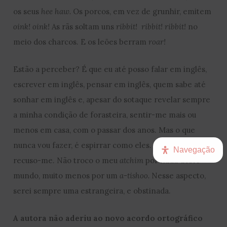
os seus
hee haw.
Os porcos, em vez de grunhir, emitem
oink! oink!
As rãs soltam uns
ribbit! ribbit! ribbit!
no
meio dos charcos. E os leões berram
roar!
Estão a perceber? É que eu até posso falar em inglês,
escrever em inglês, pensar em inglês, quem sabe até
sonhar em inglês e, apesar do sotaque revelar sempre
a minha condição de forasteira, sentir-me mais ou
menos em casa, com o passar dos anos. Mas o que
nunca vou fazer, é espirrar como eles. Não, isso
Navegação
recuso-me. Não troco o meu
atchim
por nada deste
mundo, muito menos por um
a-tishoo.
Nesse aspecto,
serei sempre uma estrangeira, e obstinada.
A autora não aderiu ao novo acordo ortográfico