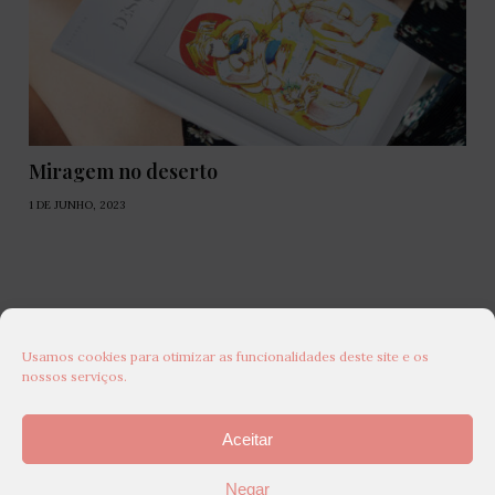
Miragem no deserto
1 DE JUNHO, 2023
Usamos cookies para otimizar as funcionalidades deste site e os
nossos serviços.
Aceitar
Negar