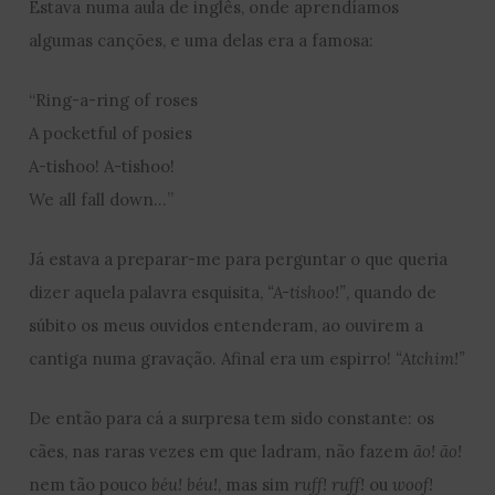
Estava numa aula de inglês, onde aprendíamos
algumas canções, e uma delas era a famosa:
“Ring-a-ring of roses
A pocketful of posies
A-tishoo! A-tishoo!
We all fall down…”
Já estava a preparar-me para perguntar o que queria
dizer aquela palavra esquisita,
“A-tishoo!”
, quando de
súbito os meus ouvidos entenderam, ao ouvirem a
cantiga numa gravação. Afinal era um espirro!
“Atchim!”
De então para cá a surpresa tem sido constante: os
cães, nas raras vezes em que ladram, não fazem
ão! ão!
nem tão pouco
béu! béu!
, mas sim
ruff! ruff!
ou
woof!