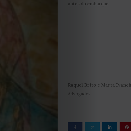
de
antes do embarque.
Capa
Contactos
Estatuto
Editorial
Política
Raquel Brito
e Marta Ivanc
de
Advogados.
privacidade
Termos