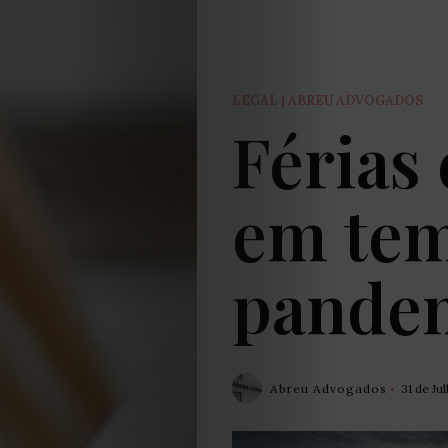
LEGAL | ABREU ADVOGADOS
Férias
em te
pande
Abreu Advogados
31 de Ju