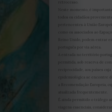
retrocesso.
Neste momento, é importante
todos os cidadãos proveniente
pertencentes à União Europei
como os associados ao Espaç
Reino Unido, podem entrar em
português por via aérea.
A entrada no território portu
permitida, sob reserva de co
reciprocidade, aos países cuja
epidemiológica se encontre 
a Recomendação Europeia, cuja
EDIÇÃO
atualizada frequentemente.
É ainda permitido o tráfego a
DE
viagens essenciais, consider