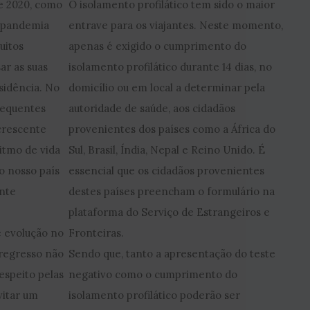
e 2020, como
O isolamento profilático tem sido o maior
 pandemia
entrave para os viajantes. Neste momento,
uitos
apenas é exigido o cumprimento do
ar as suas
isolamento profilático durante 14 dias, no
sidência. No
domicílio ou em local a determinar pela
sequentes
autoridade de saúde, aos cidadãos
crescente
provenientes dos países como a África do
ritmo de vida
Sul, Brasil, Índia, Nepal e Reino Unido. É
o nosso país
essencial que os cidadãos provenientes
nte
destes países preencham o formulário na
plataforma do Serviço de Estrangeiros e
 evolução no
Fronteiras.
 regresso não
Sendo que, tanto a apresentação do teste
espeito pelas
negativo como o cumprimento do
vitar um
isolamento profilático poderão ser