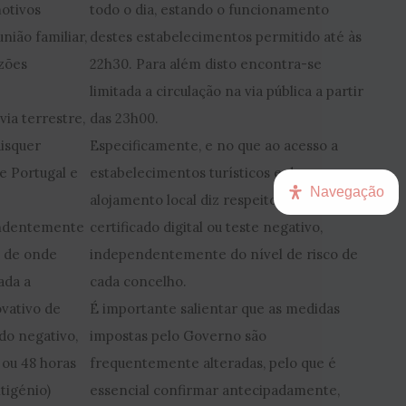
motivos
todo o dia, estando o funcionamento
união familiar,
destes estabelecimentos permitido até às
azões
22h30. Para além disto encontra-se
limitada a circulação na via pública a partir
via terrestre,
das 23h00.
isquer
Especificamente, e no que ao acesso a
e Portugal e
estabelecimentos turísticos e de
Navegação
alojamento local diz respeito, é exigido
endentemente
certificado digital ou teste negativo,
s de onde
independentemente do nível de risco de
ada a
cada concelho.
vativo de
É importante salientar que as medidas
do negativo,
impostas pelo Governo são
 ou 48 horas
frequentemente alteradas, pelo que é
tigénio)
essencial confirmar antecipadamente,