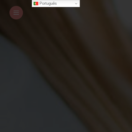
Português