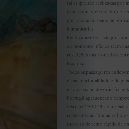
tal as que são realizadas por 
JULHO
profissionais, de estudo, de re
por razões de saúde ou por r
2026
humanitárias.
2025
Relativamente às viagens por 
de momento, não existem qua
2024
restrições nas fronteiras entr
Espanha.
2023
Todos os passageiros, indep
da sua nacionalidade e do paí
2022
estão a viajar, deverão, à cheg
2021
Portugal apresentar o compro
teste à COVID-19, com resulta
Obras
realizado nas últimas 72 horas
(no caso do teste rápido de an