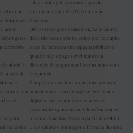
substituídos pela apresentação do
 reter que
Certificado Digital COVID da União
s dos países
Europeia.
a, assim
Outras restrições existentes, na presente
o Schengen e
data, são mais comuns, como por exemplo,
 território
o uso de máscara em espaços públicos e,
quando não seja possível manter a
guês ainda é
distância de segurança, lavar as mãos com
nfirmação de
frequência.
 situação
É importante salientar que, nas zonas do
de acordo com
país de maior risco, exige-se certificado
 lista é
digital ou teste negativo no acesso a
restaurantes para serviço de refeições no
éreo para
interior às sextas-feiras a partir das 19h00
ando-se como
e aos sábados, domingos e feriados durante