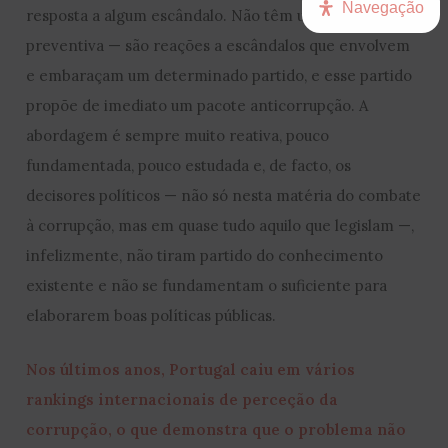
Navegação
resposta a algum escândalo. Não têm uma função
preventiva — são reações a escândalos que envolvem
e embaraçam um determinado partido, e esse partido
propõe de imediato um pacote anticorrupção. A
abordagem é sempre muito reativa, pouco
fundamentada, pouco estudada e, de facto, os
decisores políticos — não só nesta matéria do combate
à corrupção, mas em quase tudo aquilo que legislam —,
infelizmente, não tiram partido do conhecimento
existente e não se fundamentam o suficiente para
elaborarem boas políticas públicas.
Nos últimos anos, Portugal caiu em vários
rankings internacionais de perceção da
corrupção, o que demonstra que o problema não