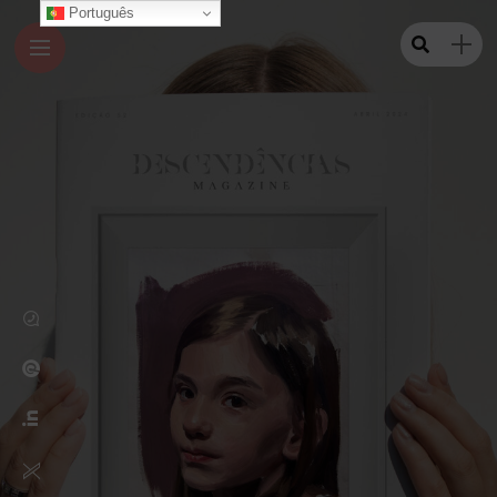
Português