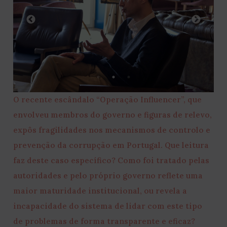
O recente escândalo “Operação Influencer”, que
envolveu membros do governo e figuras de relevo,
expôs fragilidades nos mecanismos de controlo e
prevenção da corrupção em Portugal. Que leitura
faz deste caso específico? Como foi tratado pelas
autoridades e pelo próprio governo reflete uma
maior maturidade institucional, ou revela a
incapacidade do sistema de lidar com este tipo
de problemas de forma transparente e eficaz?