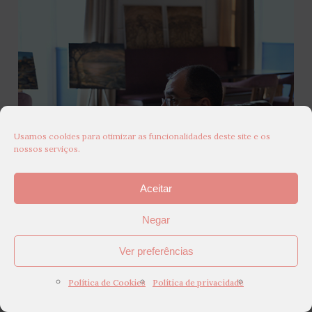
Usamos cookies para otimizar as funcionalidades deste site e os
nossos serviços.
Aceitar
Negar
Ver preferências
Política de Cookies
Política de privacidade