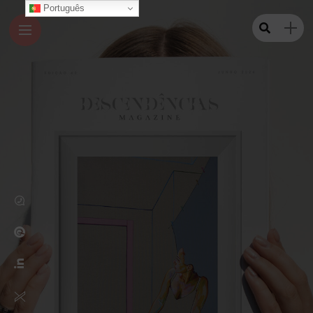
Português