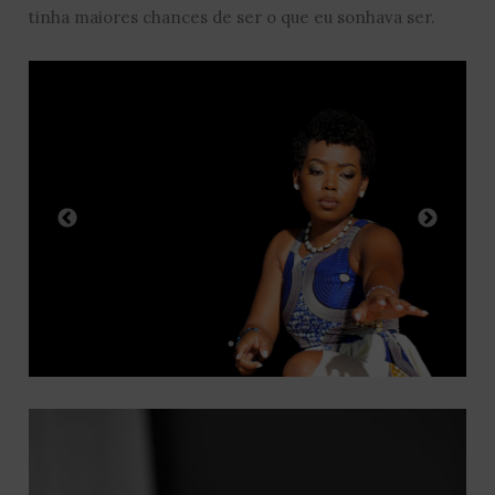
tinha maiores chances de ser o que eu sonhava ser.