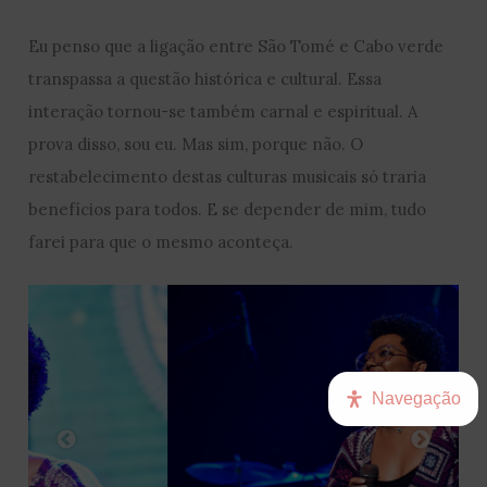
Eu penso que a ligação entre São Tomé e Cabo verde
transpassa a questão histórica e cultural. Essa
interação tornou-se também carnal e espiritual. A
prova disso, sou eu. Mas sim, porque não. O
restabelecimento destas culturas musicais só traria
benefícios para todos. E se depender de mim, tudo
farei para que o mesmo aconteça.
Navegação