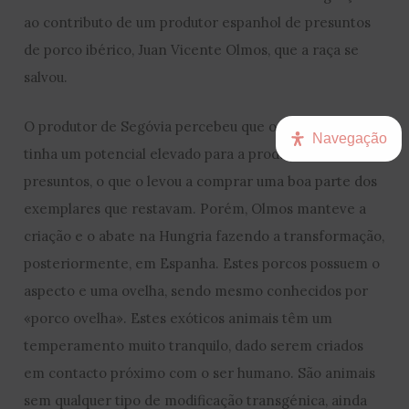
ao contributo de um produtor espanhol de presuntos
de porco ibérico, Juan Vicente Olmos, que a raça se
salvou.
O produtor de Segóvia percebeu que o mangalitsa
Navegação
tinha um potencial elevado para a produção de
presuntos, o que o levou a comprar uma boa parte dos
exemplares que restavam. Porém, Olmos manteve a
criação e o abate na Hungria fazendo a transformação,
posteriormente, em Espanha. Estes porcos possuem o
aspecto e uma ovelha, sendo mesmo conhecidos por
«porco ovelha». Estes exóticos animais têm um
temperamento muito tranquilo, dado serem criados
em contacto próximo com o ser humano. São animais
sem qualquer tipo de modificação transgénica, ainda