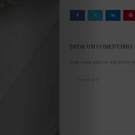
Política
de
privacidade
DEIXE UM COMENTÁRIO
Termos
Your email address will not be p
e
Condições
Política
de