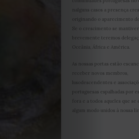
comunidades portuguesas no e
2023
nalguns casos a presença cre
originando o aparecimento de
2022
Se o crescimento se mantiver 
2021
brevemente teremos delegaçã
Oceânia, África e América.
Obras
As nossas portas estão escan
de
receber novos membros,
lusodescendentes e associaçõ
Capa
portuguesas espalhadas por 
Contactos
fora e a todos aqueles que s
algum modo unidos à nossa lí
Estatuto
Editorial