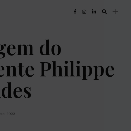
gem do
ente Philippe
ndes
aio, 2022