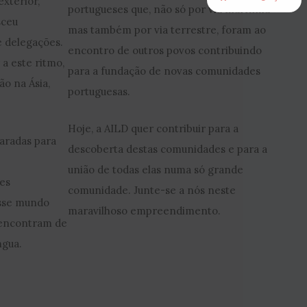
xterior,
portugueses que, não só por via marítima
sceu
mas também por via terrestre, foram ao
 delegações.
encontro de outros povos contribuindo
a este ritmo,
para a fundação de novas comunidades
o na Ásia,
portuguesas.
Hoje, a AILD quer contribuir para a
caradas para
descoberta destas comunidades e para a
união de todas elas numa só grande
es
comunidade. Junte-se a nós neste
esse mundo
maravilhoso empreendimento.
e encontram de
ngua.