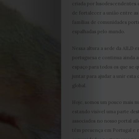
criada por lusodescendentes 
de fortalecer a união entre as
famílias de comunidades port
espalhadas pelo mundo.
EDIÇÃO
Nessa altura a sede da AILD er
portuguesa e continua ainda a
DE
espaço para todos os que se 
juntar para ajudar a unir est
JULHO
global.
2026
Hoje, somos um pouco mais n
2025
estando visível uma parte des
associados no nosso portal ail
2024
têm presença em Portugal e 