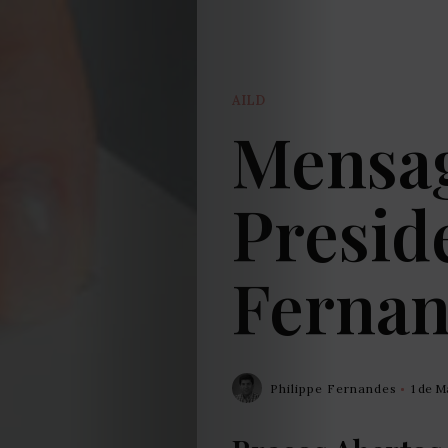
AILD
Mensa
Presid
Ferna
Philippe Fernandes
1 de M