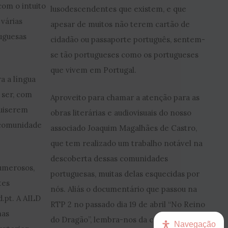
com o intuito
lusodescendentes que existem, e que
 várias
apesar de muitos não terem cartão de
uguesas
cidadão ou passaporte português, sentem-
se tão portugueses como os portugueses
que vivem em Portugal.
a a língua
 ser, com
Aproveito para chamar a atenção para as
quiserem
obras literárias e audiovisuais do nosso
a comunidade
associado Joaquim Magalhães de Castro,
que tem realizado um trabalho notável na
descoberta dessas comunidades
umerosos,
portuguesas, muitas delas esquecidas por
tes
nós. Aliás o documentário que passou na
d.pt. A AILD
RTP 2 no passado dia 19 de abril “No Reino
nas
do Dragão”, lembra-nos da capacidade dos
Navegação