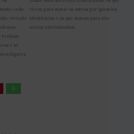
 os
Existe uma diferença civilizacional: os que
 muito cedo
vivem para matar os outros por questões
ndo, vivendo
identitárias e os que matam para não
podemos
serem exterminados.
se tenham
ovos e se
ntos lugares.