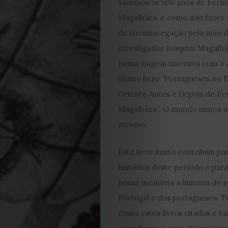
2026
Vivemos os 500 anos de Fern
Magalhães, e como não fazer 
2025
de circunavegação pela mão 
2024
investigador Joaquim Magalhã
numa viagem imersiva com a a
2023
último livro ”Portugueses no
Oriente Antes e Depois de Fe
2022
Magalhães”. O mundo nunca ma
mesmo.
2021
Este livro muito contribuiu pa
Obras
histórica deste período e par
de
nossa memória a história do 
Portugal e dos portugueses. 
Capa
conta estes livros citados e t