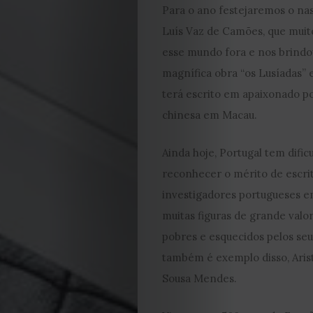
Para o ano festejaremos o na
Luís Vaz de Camões, que muito
esse mundo fora e nos brindo
magnífica obra “os Lusíadas” 
terá escrito em apaixonado p
chinesa em Macau.
Ainda hoje, Portugal tem difi
reconhecer o mérito de escri
investigadores portugueses em
EDIÇÃO
muitas figuras de grande val
DE
pobres e esquecidos pelos se
também é exemplo disso, Aris
JULHO
Sousa Mendes.