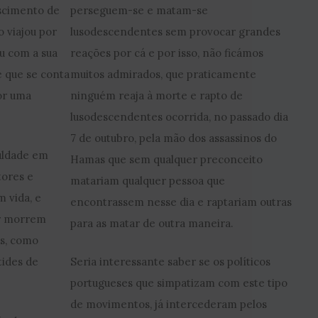
scimento de
perseguem-se e matam-se
 viajou por
lusodescendentes sem provocar grandes
u com a sua
reações por cá e por isso, não ficámos
e que se conta
muitos admirados, que praticamente
or uma
ninguém reaja à morte e rapto de
lusodescendentes ocorrida, no passado dia
7 de outubro, pela mão dos assassinos do
culdade em
Hamas que sem qualquer preconceito
tores e
matariam qualquer pessoa que
 vida, e
encontrassem nesse dia e raptariam outras
or morrem
para as matar de outra maneira.
us, como
tides de
Seria interessante saber se os políticos
portugueses que simpatizam com este tipo
de movimentos, já intercederam pelos