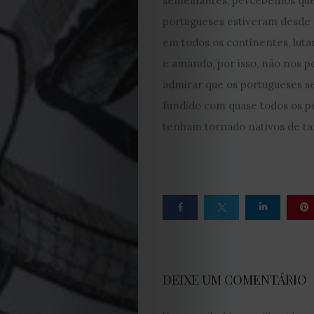
semelhantes, percebemos que
Contactos
portugueses estiveram desde
em todos os continentes, luta
Estatuto
e amando, por isso, não nos 
Editorial
admirar que os portugueses 
fundido com quase todos os p
Política
tenham tornado nativos de ta
de
privacidade
Termos
e
DEIXE UM COMENTÁRIO
Condições