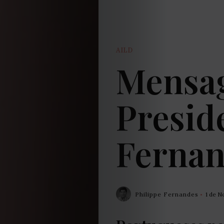
AILD
Mensa
Presid
Ferna
Philippe Fernandes
1 de 