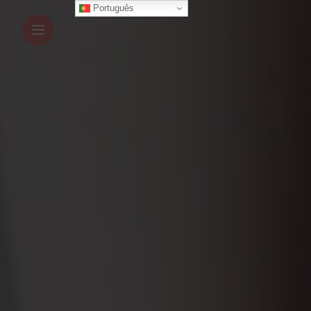
Português