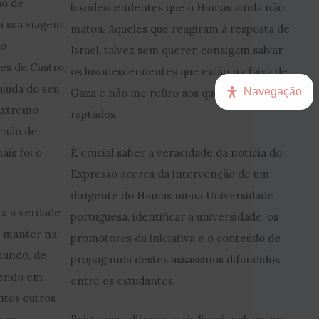
ão de
lusodescendentes que o Hamas ainda não
a sua viagem
matou. Aqueles que reagiram à resposta de
do
Israel, talvez sem querer, consigam salvar
es de Castro,
os lusodescendentes que estão na faixa de
juda do seu
Navegação
Gaza e não me refiro aos que foram
 Extremo
raptados.
rnão de
is foi o
É crucial saber a veracidade da notícia do
Expresso acerca da intervenção de um
dirigente do Hamas numa Universidade
ra a verdade
portuguesa, identificar a universidade, os
a manter na
promotores da iniciativa e o conteúdo de
mundo, de
propaganda destes assassinos difundidos
Tendo em
entre os estudantes.
antos outros