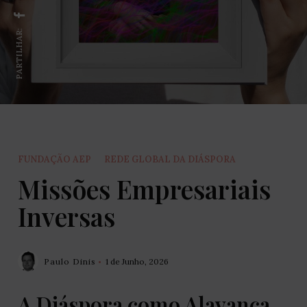
PARTILHAR:
FUNDAÇÃO AEP
REDE GLOBAL DA DIÁSPORA
Missões Empresariais
Inversas
Paulo Dinis
1 de Junho, 2026
A Diáspora como Alavanca