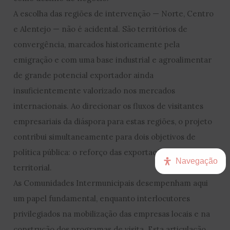
A escolha das regiões de intervenção — Norte, Centro
e Alentejo — não é acidental. São territórios de
convergência, marcados historicamente pela
emigração e com uma base industrial e agroalimentar
de grande potencial exportador ainda
insuficientemente valorizado nos mercados
internacionais. Ao direcionar os fluxos de visitantes
empresariais da diáspora para estas regiões, o projeto
contribui simultaneamente para dois objetivos de
política pública: o reforço das exportações e a coesão
Navegação
territorial.
As Comunidades Intermunicipais desempenham aqui
um papel fundamental, enquanto interlocutores
privilegiados na mobilização das empresas locais e na
construção dos programas de visita. Esta articulação