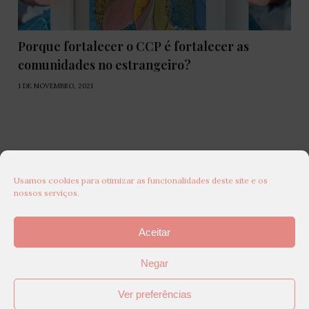
Porque fortalecer o CCP é fortalecer as
comunidades no estrangeiro?
1 DE NOVEMBRO, 2021
Usamos cookies para otimizar as funcionalidades deste site e os
nossos serviços.
Aceitar
Negar
Ver preferências