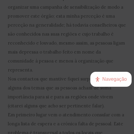
organizar uma campanha de sensibilização de modo a
promover este órgão; esta minha perceção é uma
perceção na generalidade; há todavia conselheiros que
são conhecidos nas suas regiões e cujo trabalho é
reconhecido e louvado, mesmo assim, as pessoas ligam
mais depressa o trabalho feito em nome da
comunidade à pessoa e menos à organização que
representa.
Nos contactos que mantive fiquei surpreendido com
Navegação
alguns dos temas que as pessoas acham de suma
importância para si e para as regiões onde vivem
(citarei alguns que acho ser pertinente falar).
Em primeiro lugar vem o atendimento consular com a
longa lista de espera e a crónica falta de pessoal. Este
problema é transversal a todos os locais que