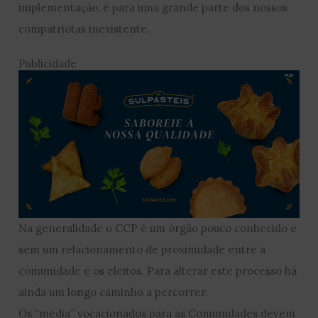
implementação, é para uma grande parte dos nossos
compatriotas inexistente.
Publicidade
Na generalidade o CCP é um órgão pouco conhecido e
sem um relacionamento de proximidade entre a
comunidade e os eleitos. Para alterar este processo há
ainda um longo caminho a percorrer.
Os “média” vocacionados para as Comunidades devem