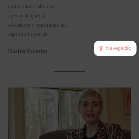
como quem sabe que,
apesar da queda,
o horizonte continuará ali,
esperando por ela.
Navegação
Marina Carreira