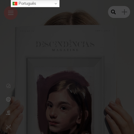
Português