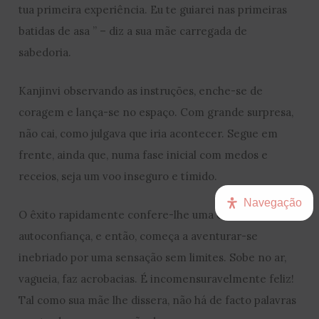
tua primeira experiência. Eu te guiarei nas primeiras
batidas de asa ” – diz a sua mãe carregada de
sabedoria.
Kanjinvi observando as instruções, enche-se de
coragem e lança-se no espaço. Com grande surpresa,
não cai, como julgava que iria acontecer. Segue em
frente, ainda que, numa fase inicial com medos e
receios, seja um voo inseguro e tímido.
Navegação
O êxito rapidamente confere-lhe uma enorme
autoconfiança, e então, começa a aventurar-se
inebriado por uma sensação sem limites. Sobe no ar,
vagueia, faz acrobacias. É incomensuravelmente feliz!
Tal como sua mãe lhe dissera, não há de facto palavras