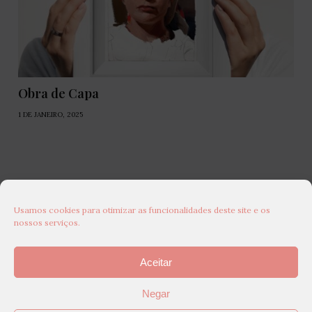
Obra de Capa
1 DE JANEIRO, 2025
Usamos cookies para otimizar as funcionalidades deste site e os
nossos serviços.
Aceitar
Negar