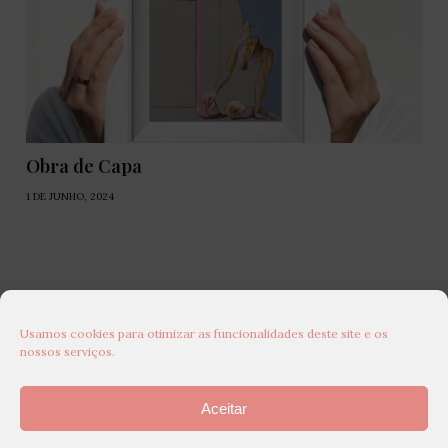
Obra de Capa
1 DE JUNHO, 2024
Usamos cookies para otimizar as funcionalidades deste site e os
nossos serviços.
Aceitar