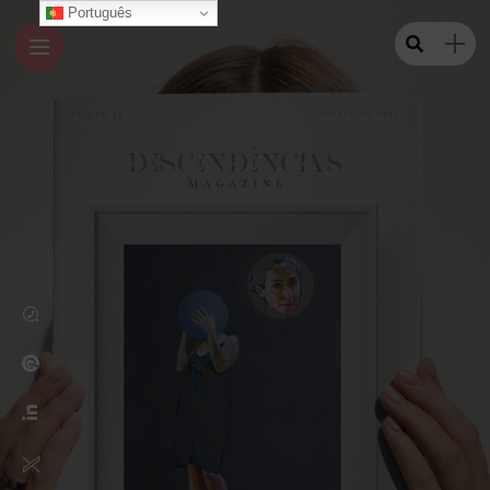
Português