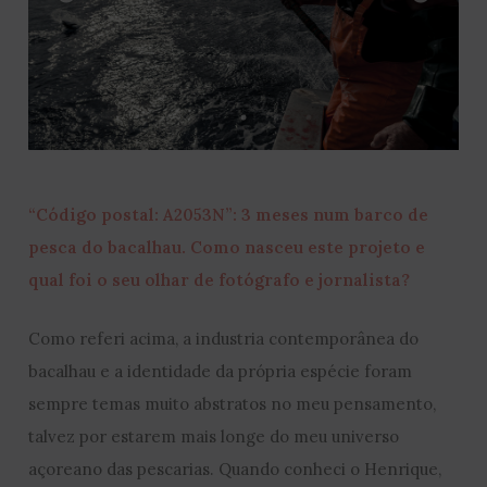
“Código postal: A2053N”: 3 meses num barco de
pesca do bacalhau. Como nasceu este projeto e
qual foi o seu olhar de fotógrafo e jornalista?
Como referi acima, a industria contemporânea do
bacalhau e a identidade da própria espécie foram
sempre temas muito abstratos no meu pensamento,
talvez por estarem mais longe do meu universo
açoreano das pescarias. Quando conheci o Henrique,