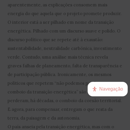
aparentemente, as explicações consomem mais
energia do que aquela que o projeto promete produzir.
O interior está a ser pilhado em nome da transição
energética. Pilhado com um discurso suave e polido. O
discurso político que se repete até à exaustão:
sustentabilidade, neutralidade carbónica, investimento
verde. Contudo, uma análise mais técnica revela
graves falhas de planeamento, falta de transparência e
de participação pública. Ironicamente, os mesmos
políticos que repetem “não podemos perder o
Navegação
comboio da transição energética” são os mesmos que
perderam, há décadas, o comboio da coesão territorial.
E agora, para compensar, entregam o que resta da
terra, da paisagem e da autonomia.
O país anseia pela transição energética, mas com o