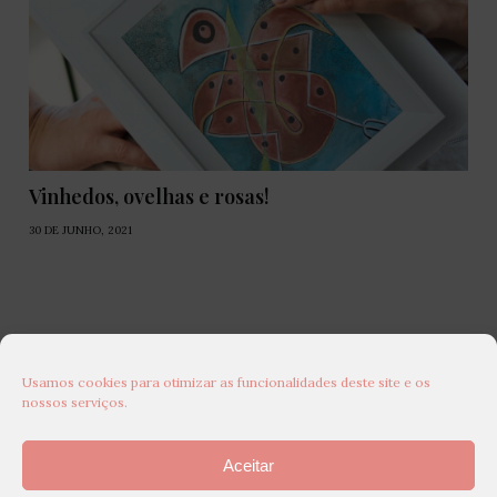
Vinhedos, ovelhas e rosas!
30 DE JUNHO, 2021
Usamos cookies para otimizar as funcionalidades deste site e os
nossos serviços.
Aceitar