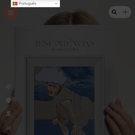
Português