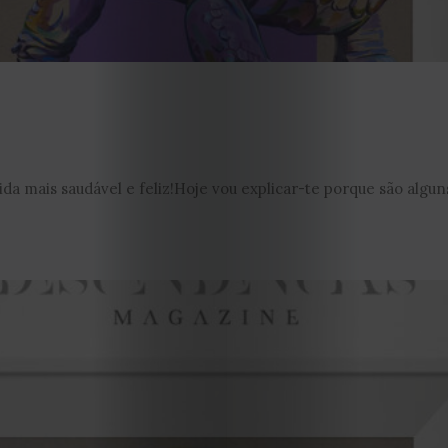
EDIÇÃO
a mais saudável e feliz!Hoje vou explicar-te porque são alguns
DE
JULHO
2026
2025
2024