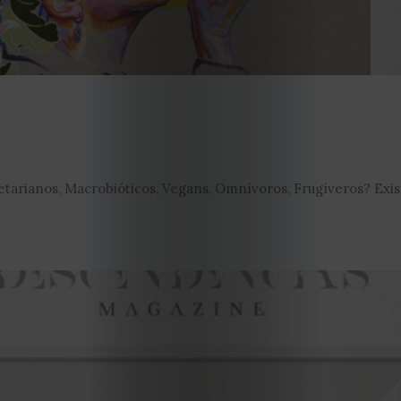
Editorial
Política
de
privacidade
Termos
etarianos, Macrobióticos, Vegans, Omnívoros, Frugíveros? Exi
e
Condições
Política
de