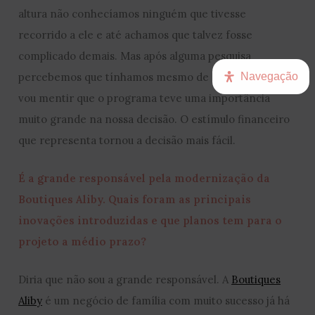
altura não conhecíamos ninguém que tivesse
recorrido a ele e até achamos que talvez fosse
complicado demais. Mas após alguma pesquisa
Navegação
percebemos que tínhamos mesmo de aproveitar. Não
vou mentir que o programa teve uma importância
muito grande na nossa decisão. O estímulo financeiro
que representa tornou a decisão mais fácil.
É a grande responsável pela modernização da
Boutiques Aliby. Quais foram as principais
inovações introduzidas e que planos tem para o
projeto a médio prazo?
Diria que não sou a grande responsável. A
Boutiques
Aliby
é um negócio de família com muito sucesso já há