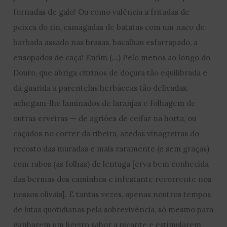
fornadas de galo! Ou como valência a fritadas de
peixes do rio, esmagadas de batatas com um naco de
barbada assado nas brasas, bacalhau esfarrapado, a
ensopados de caça! Enfim (…) Pelo menos ao longo do
Douro, que abriga citrinos de doçura tão equilibrada e
dá guarida a parentelas herbáceas tão delicadas,
achegam-lhe laminados de laranjas e folhagem de
outras erveiras — de agriões de ceifar na horta, ou
caçados no correr da ribeira, azedas vinagreiras do
recosto das muradas e mais raramente (e sem graças)
com rabos (as folhas) de lentuga [erva bem conhecida
das bermas dos caminhos e infestante recorrente nos
nossos olivais]. E tantas vezes, apenas noutros tempos
de lutas quotidianas pela sobrevivência, só mesmo para
ganharem um ligeiro sabor a picante e estimularem