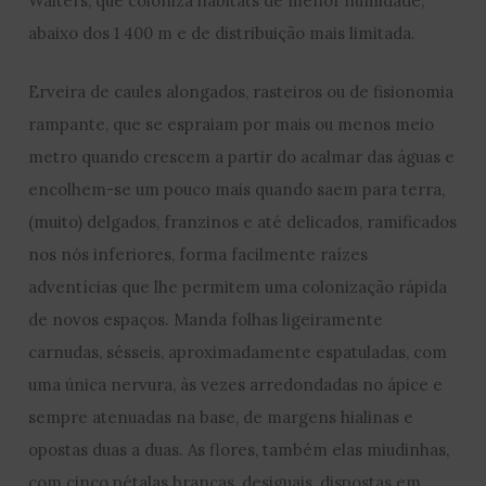
Walters, que coloniza habitats de menor humidade,
abaixo dos 1 400 m e de distribuição mais limitada.
Erveira de caules alongados, rasteiros ou de fisionomia
rampante, que se espraiam por mais ou menos meio
metro quando crescem a partir do acalmar das águas e
encolhem-se um pouco mais quando saem para terra,
(muito) delgados, franzinos e até delicados, ramificados
nos nós inferiores, forma facilmente raízes
adventícias que lhe permitem uma colonização rápida
de novos espaços. Manda folhas ligeiramente
carnudas, sésseis, aproximadamente espatuladas, com
uma única nervura, às vezes arredondadas no ápice e
sempre atenuadas na base, de margens hialinas e
opostas duas a duas. As flores, também elas miudinhas,
com cinco pétalas brancas, desiguais, dispostas em