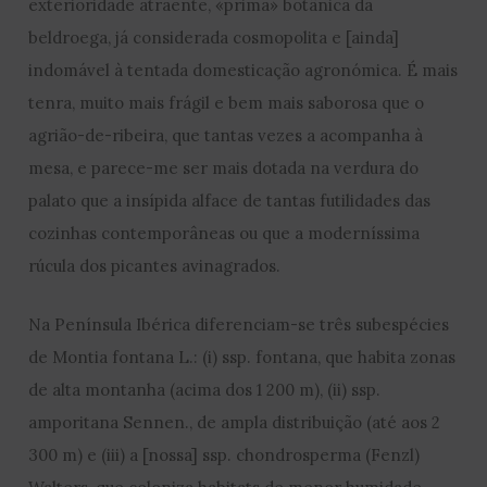
exterioridade atraente, «prima» botânica da
beldroega, já considerada cosmopolita e [ainda]
indomável à tentada domesticação agronómica. É mais
tenra, muito mais frágil e bem mais saborosa que o
agrião-de-ribeira, que tantas vezes a acompanha à
mesa, e parece-me ser mais dotada na verdura do
palato que a insípida alface de tantas futilidades das
cozinhas contemporâneas ou que a moderníssima
rúcula dos picantes avinagrados.
Na Península Ibérica diferenciam-se três subespécies
de Montia fontana L.: (i) ssp. fontana, que habita zonas
de alta montanha (acima dos 1 200 m), (ii) ssp.
amporitana Sennen., de ampla distribuição (até aos 2
300 m) e (iii) a [nossa] ssp. chondrosperma (Fenzl)