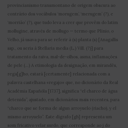
provincianismo transmontano de origem obscura ao
contrário dos vocábulos ‘morugem’, ‘merugem’ (?), e
‘morrião’ (?), que tudo leva a crer que provêm do latim
mollugine, através de mollugo — termo que Plínio, o
Velho, já usava para se referir à (s) planta (s) [Anagallis
ssp., ou seria à Stellaria media (L.) Vill. (?)] para
tratamento da raiva, mal-de-olhos, asma, inflamações
de pele (…) A etimologia da designação, em mirandês,
rega[g]ho, estará [certamente] relacionada com a
palavra castelhana «regajo» que, no dicionário da Real
Académia Españóla [1737], significa “el charco de água
detenida”, ajustado, em dicionários mais recentes, para
“charco que se forma de algun arroyuelo (riacho), y el
mismo arroyuelo”. Este dígrafo [gh] representa um
som fricativo velar surdo, que corresponde ao j do