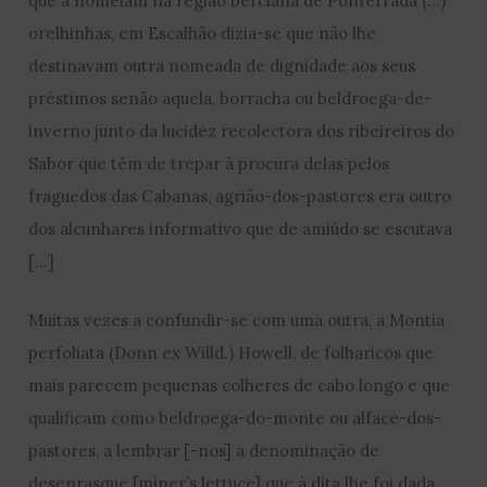
que a nomeiam na região berciana de Ponferrada (…)
orelhinhas, em Escalhão dizia-se que não lhe
destinavam outra nomeada de dignidade aos seus
préstimos senão aquela, borracha ou beldroega-de-
inverno junto da lucidez recolectora dos ribeireiros do
Sabor que têm de trepar à procura delas pelos
fraguedos das Cabanas, agrião-dos-pastores era outro
dos alcunhares informativo que de amiúdo se escutava
[…]
Muitas vezes a confundir-se com uma outra, a Montia
perfoliata (Donn ex Willd.) Howell, de folharicos que
mais parecem pequenas colheres de cabo longo e que
qualificam como beldroega-do-monte ou alface-dos-
pastores, a lembrar [-nos] a denominação de
desenrasque [miner’s lettuce] que à dita lhe foi dada