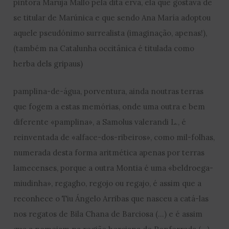
pintora Maruja Mallo pela dita erva, ela que gostava de
se titular de Marúnica e que sendo Ana María adoptou
aquele pseudónimo surrealista (imaginação, apenas!),
(também na Catalunha occitânica é titulada como
herba dels gripaus)
pamplina-de-água, porventura, ainda noutras terras
que fogem a estas memórias, onde uma outra e bem
diferente «pamplina», a Samolus valerandi L., é
reinventada de «alface-dos-ribeiros», como mil-folhas,
numerada desta forma aritmética apenas por terras
lamecenses, porque a outra Montia é uma «beldroega-
miudinha», regagho, regojo ou regajo, é assim que a
reconhece o Tiu Ángelo Arribas que nasceu a catá-las
nos regatos de Bila Chana de Barciosa (…) e é assim