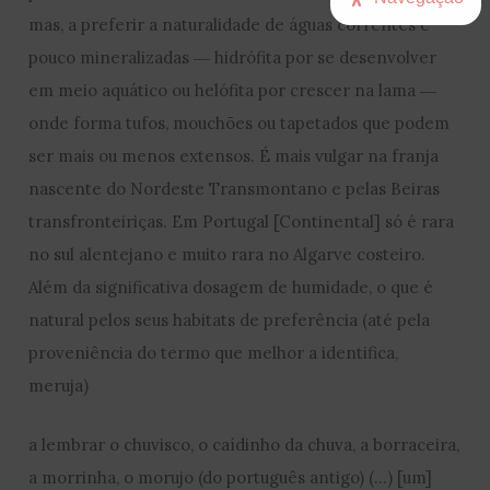
mas, a preferir a naturalidade de águas correntes e
pouco mineralizadas ― hidrófita por se desenvolver
em meio aquático ou helófita por crescer na lama ―
onde forma tufos, mouchões ou tapetados que podem
ser mais ou menos extensos. É mais vulgar na franja
nascente do Nordeste Transmontano e pelas Beiras
transfronteiriças. Em Portugal [Continental] só é rara
no sul alentejano e muito rara no Algarve costeiro.
Além da significativa dosagem de humidade, o que é
natural pelos seus habitats de preferência (até pela
proveniência do termo que melhor a identifica,
meruja)
a lembrar o chuvisco, o caídinho da chuva, a borraceira,
a morrinha, o morujo (do português antigo) (…) [um]