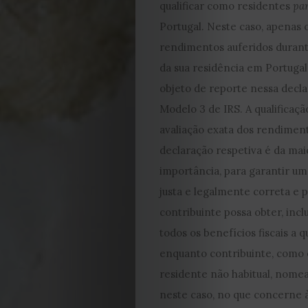
qualificar como residentes
par
2024
Portugal. Neste caso, apenas 
rendimentos auferidos durant
2023
da sua residência em Portugal
objeto de reporte nessa decla
2022
Modelo 3 de IRS. A qualificaçã
2021
avaliação exata dos rendiment
declaração respetiva é da mai
Obras
importância, para garantir um
justa e legalmente correta e 
de
contribuinte possa obter, inc
todos os benefícios fiscais a 
Capa
enquanto contribuinte, como
Contactos
residente não habitual, nom
neste caso, no que concerne à