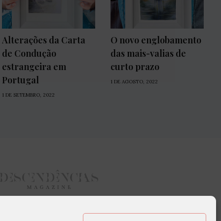
Alterações da Carta
O novo englobamento
de Condução
das mais-valias de
estrangeira em
curto prazo
Portugal
1 DE AGOSTO, 2022
1 DE SETEMBRO, 2022