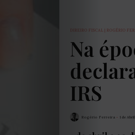
DIREIRO FISCAL | ROGÉRIO FE
Na épo
declar
IRS
Rogério Ferreira
1 de Abri