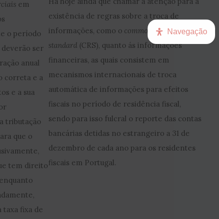
Há hoje ainda que chamar a atenção para a
ciais
em
existência de regras sobre a troca de
os
informações, como o
common reporting
Navegação
e o período
standard
(CRS), quanto ás informações
 deverão ser
financeiras, as quais consistem em
ração anual
mecanismos internacionais de troca
o correta e a
automática de informações para efeitos
os e a sua
fiscais no período de residência fiscal,
or
sendo para isso fulcral o reporte das contas
a tributação
bancárias detidas no estrangeiro a 31 de
para que o
dezembro de cada ano para os residentes
lusivamente,
fiscais em Portugal.
que tem direito
 enquanto
eadamente,
 taxa fixa de