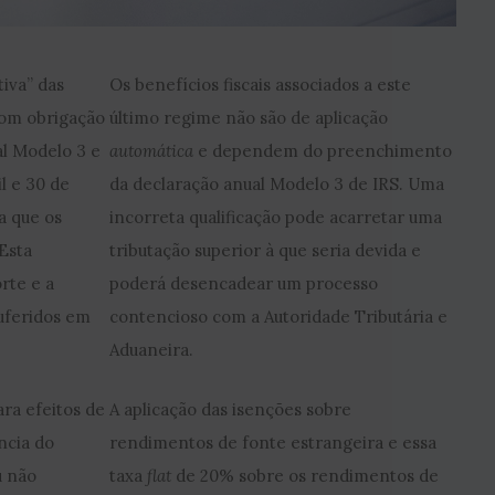
tiva” das
Os benefícios fiscais associados a este
 com obrigação
último regime não são de aplicação
al Modelo 3 e
automática
e dependem do preenchimento
il e 30 de
da declaração anual Modelo 3 de IRS. Uma
a que os
incorreta qualificação pode acarretar uma
Esta
tributação superior à que seria devida e
rte e a
poderá desencadear um processo
uferidos em
contencioso com a Autoridade Tributária e
Aduaneira.
ra efeitos de
A aplicação das isenções sobre
ncia do
rendimentos de fonte estrangeira e essa
u não
taxa
flat
de 20% sobre os rendimentos de