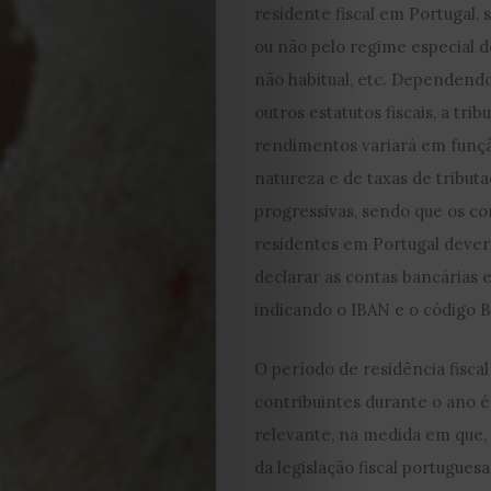
residente fiscal em Portugal, 
ou não pelo regime especial d
não habitual, etc. Dependend
outros estatutos fiscais, a tri
rendimentos variará em funçã
natureza e de taxas de tributaç
progressivas, sendo que os co
EDIÇÃO
residentes em Portugal dever
declarar as contas bancárias e
DE
indicando o IBAN e o código 
JULHO
O período de residência fiscal
contribuintes durante o ano é,
2026
relevante, na medida em que,
2025
da legislação fiscal portugues