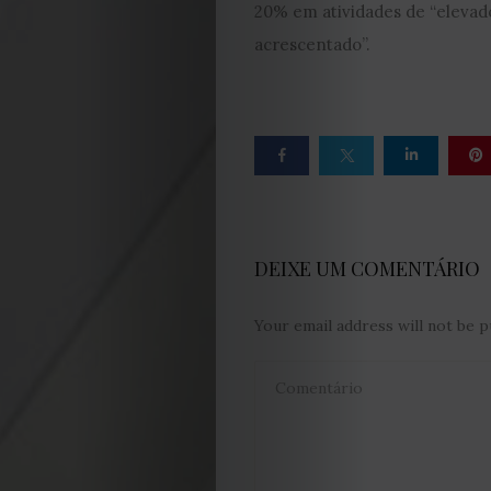
Estatuto
20% em atividades de “elevad
acrescentado”.
Editorial
Política
de
privacidade
DEIXE UM COMENTÁRIO
Termos
Your email address will not be p
e
Condições
Política