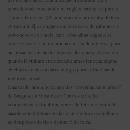
das novas vias de comunicação, a sardinha era o
pescado mais consumido na região; estima-se, para a
2ª metade do séc. XIX, um consumo per capita de 65 a
70 sardinhas], as enguias em barricas e de salmoura, o
polvo seco ou de meia-cura, o bacalhau salgado, as
conservas de atum enlatadas e a raia de meio-sal para
as mesas natalícias dos beirões durienses. De vez em
quando lá vinham encaixotadas umas fanecas, alguns
chichárros e um ou outro congro para as famílias de
melhores posses.
Mais tarde, ainda no tempo das “tabernas ambulantes”,
de Bragança a Miranda do Douro, este safio
«congreiro» foi também comer de feirante, vendido
assado com batatas cozidas e um molho assemelhado
ao dos peixes do rio e da marrã de feira.