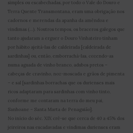
simples ou escabechadas, por todo o Vale do Douro e
Terra Quente Transmontana, eram uma obrigação nos
cadornos e merendas da apanha da amêndoa e
vindimas (…). Noutros tempos, os braceros galegos que
tanto ajudaram a erguer o Douro Vinhateiro tinham
por hábito ajeitá-las de caldeirada [caldeirada de
sardinhas] ou, então, emborrachá-las, cozendo-as
numa aguada de vinho branco, adubos pretos –
cabeças de cravinho, noz-moscada e grãos de pimenta
– e sal [sardinhas borrachas que os durienses mais
ricos adaptaram para sardinhas com vinho tinto,
conforme me contaram na terra do meu pai,
Sanhoane – Santa Marta de Penaguião].
No início do séc. XIX crê-se que cerca de 40 a 45% dos
jeireiros nas escadavadas e vindimas durienses eram