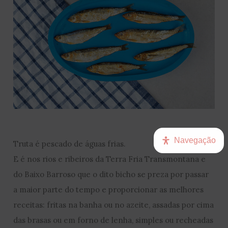
Navegação
Truta é pescado de águas frias.
E é nos rios e ribeiros da Terra Fria Transmontana e
do Baixo Barroso que o dito bicho se preza por passar
a maior parte do tempo e proporcionar as melhores
receitas: fritas na banha ou no azeite, assadas por cima
das brasas ou em forno de lenha, simples ou recheadas