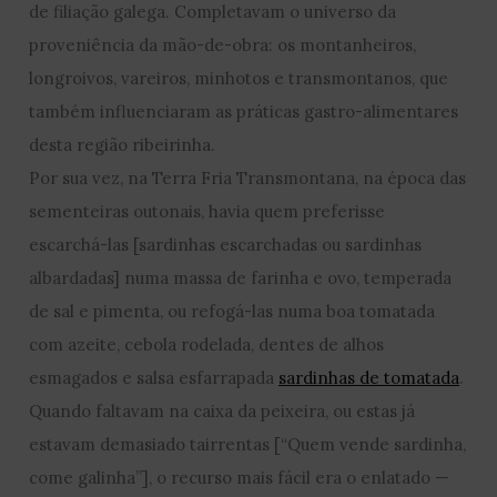
de filiação galega. Completavam o universo da
proveniência da mão-de-obra: os montanheiros,
longroivos, vareiros, minhotos e transmontanos, que
também influenciaram as práticas gastro-alimentares
desta região ribeirinha.
Por sua vez, na Terra Fria Transmontana, na época das
sementeiras outonais, havia quem preferisse
escarchá-las [sardinhas escarchadas ou sardinhas
albardadas] numa massa de farinha e ovo, temperada
de sal e pimenta, ou refogá-las numa boa tomatada
com azeite, cebola rodelada, dentes de alhos
esmagados e salsa esfarrapada
sardinhas de tomatada
.
Quando faltavam na caixa da peixeira, ou estas já
estavam demasiado tairrentas [“Quem vende sardinha,
come galinha”], o recurso mais fácil era o enlatado —