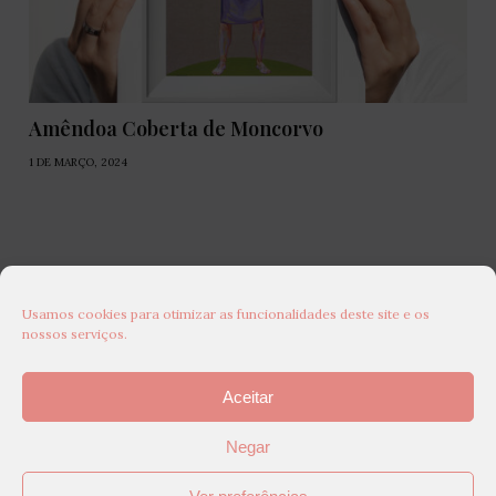
Amêndoa Coberta de Moncorvo
1 DE MARÇO, 2024
Usamos cookies para otimizar as funcionalidades deste site e os
nossos serviços.
Aceitar
Negar