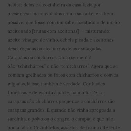
habitat delas e a cozinheira da casa fazia por
presentear os convidados com a sua arte, era bem
possível que fosse com um saber azeitado e de molho
azeitonado [trutas com azeitonas] — misturando
azeite, vinagre de vinho, cebola picada e azeitonas
descaroçadas ou alcaparras delas esmagadas.
Carapaus ou chicharros, tanto se me dá!
São “tchitchárros” e não “tchítcharros”. Agora que se
comiam grelhados ou fritos com chícharros e couves
migadas, lá isso também é verdade. Confusões
fonéticas e de escrita à parte, na minha Terra,
carapaus são chichárros pequenos e chichárros são
carapaus grandes. E quando não vinha apregoada a
sardinha, o polvo ou o congro, o carapau é que não
podia faltar. Cozinhá-los, assá-los, de forma diferente