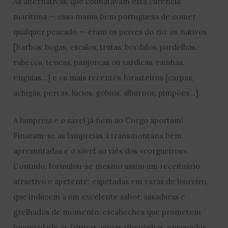
As alternativas, que colmatavam esta carência
marítima — essa mania bem portuguesa de comer
qualquer pescado — eram os peixes do rio: os nativos
[barbos, bogas, escalos, trutas, bordalos, pardelhas,
rabecos, tencas, panjorcas ou xardicas, rainhas,
enguias…] e os mais recentes forasteiros [carpas,
achigãs, percas, lúcios, góbios, alburnos, pimpões…].
A lampreia e o sável já nem ao Corgo aportam!
Finaram-se as lampreias à transmontana bem
apresuntadas e o sável ao viés dos «corgueiros».
Contudo, formulou-se mesmo assim um receituário
atractivo e apetente: espetadas em varas de loureiro,
que induzem a um excelente sabor, assaduras e
grelhados de momento, escabeches que prometem
longevidade às frituras, migas ribeirinhas, ensopados,