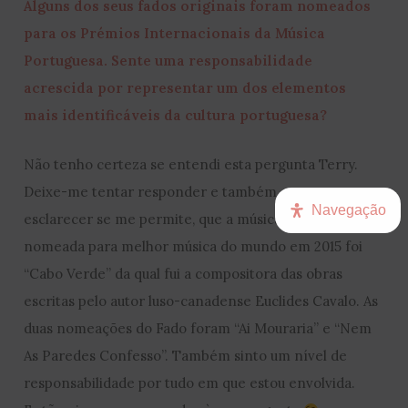
Alguns dos seus fados originais foram nomeados
para os Prémios Internacionais da Música
Portuguesa. Sente uma responsabilidade
acrescida por representar um dos elementos
mais identificáveis da cultura portuguesa?
Não tenho certeza se entendi esta pergunta Terry.
Deixe-me tentar responder e também quero
Navegação
esclarecer se me permite, que a música que foi
nomeada para melhor música do mundo em 2015 foi
“Cabo Verde” da qual fui a compositora das obras
escritas pelo autor luso-canadense Euclides Cavalo. As
duas nomeações do Fado foram “Ai Mouraria” e “Nem
As Paredes Confesso”. Também sinto um nível de
responsabilidade por tudo em que estou envolvida.