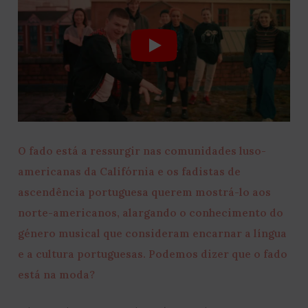
O fado está a ressurgir nas comunidades luso-
americanas da Califórnia e os fadistas de
ascendência portuguesa querem mostrá-lo aos
norte-americanos, alargando o conhecimento do
género musical que consideram encarnar a língua
e a cultura portuguesas. Podemos dizer que o fado
está na moda?