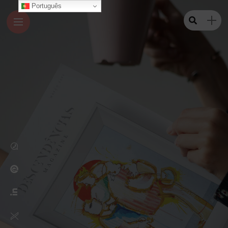
Português