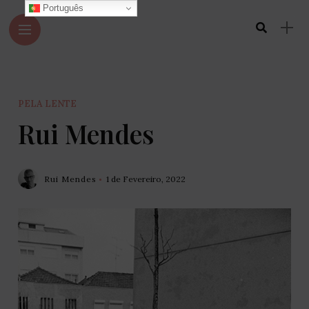
Português
PELA LENTE
Rui Mendes
Rui Mendes
1 de Fevereiro, 2022