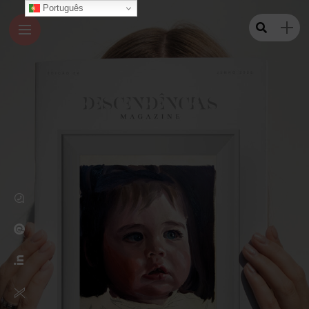
Português