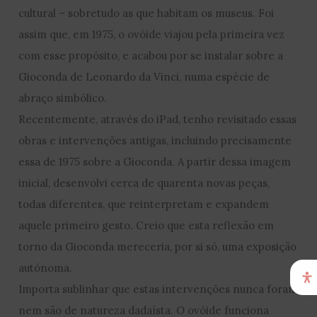
cultural – sobretudo as que habitam os museus. Foi
assim que, em 1975, o ovóide viajou pela primeira vez
com esse propósito, e acabou por se instalar sobre a
Gioconda de Leonardo da Vinci, numa espécie de
abraço simbólico.
Recentemente, através do iPad, tenho revisitado essas
obras e intervenções antigas, incluindo precisamente
essa de 1975 sobre a Gioconda. A partir dessa imagem
inicial, desenvolvi cerca de quarenta novas peças,
todas diferentes, que reinterpretam e expandem
aquele primeiro gesto. Creio que esta reflexão em
torno da Gioconda mereceria, por si só, uma exposição
autónoma.
Importa sublinhar que estas intervenções nunca foram
nem são de natureza dadaísta. O ovóide funciona