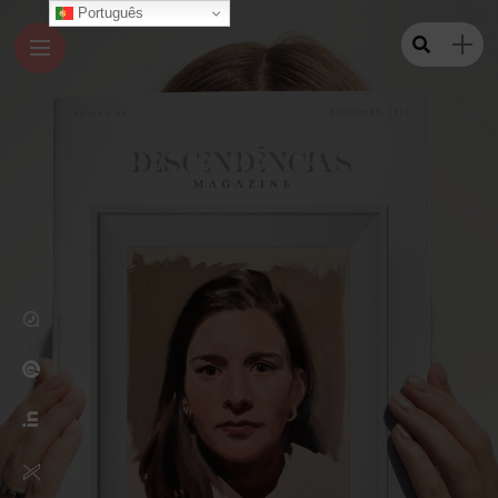
Português