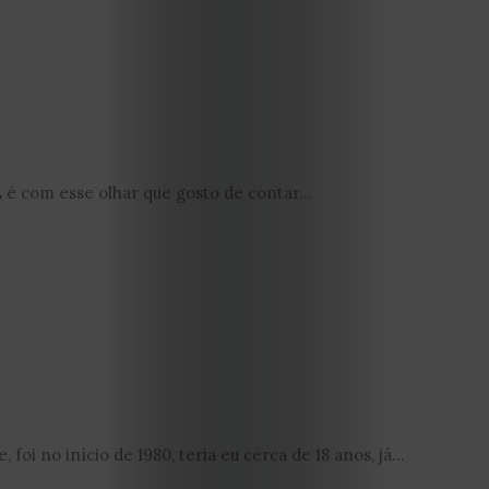
 é com esse olhar que gosto de contar...
EDIÇÃO
DE
oi no início de 1980, teria eu cerca de 18 anos, já...
JULHO