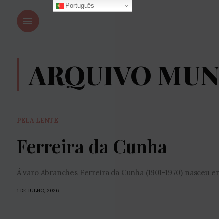
Português
ARQUIVO MUNI
PELA LENTE
Ferreira da Cunha
Álvaro Abranches Ferreira da Cunha (1901-1970) nasceu em 
1 DE JULHO, 2026