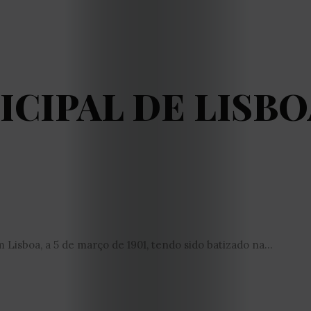
CIPAL DE LISBO
Lisboa, a 5 de março de 1901, tendo sido batizado na...