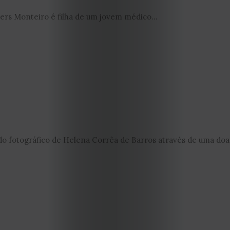
Condições
iers Monteiro é filha de um jovem médico...
Política
de
Cookies
do fotográfico de Helena Corrêa de Barros através de uma doaç