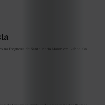
2026
2025
ta
2024
2023
ro na freguesia de Santa Maria Maior, em Lisboa. Os...
2022
2021
Obras
de