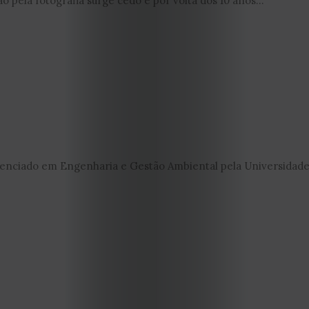
 pela fotografia surge cedo e por volta dos 10 anos...
Capa
Contactos
Estatuto
Editorial
Política
nciado em Engenharia e Gestão Ambiental pela Universidade 
de
privacidade
Termos
e