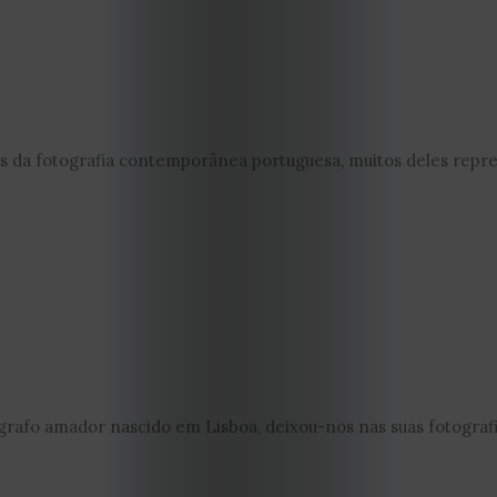
s da fotografia contemporânea portuguesa, muitos deles repres
ógrafo amador nascido em Lisboa, deixou-nos nas suas fotografia